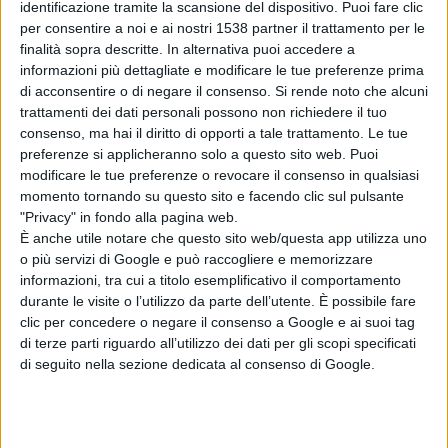
identificazione tramite la scansione del dispositivo. Puoi fare clic
per consentire a noi e ai nostri 1538 partner il trattamento per le
finalità sopra descritte. In alternativa puoi accedere a
informazioni più dettagliate e modificare le tue preferenze prima
di acconsentire o di negare il consenso.
Si rende noto che alcuni
trattamenti dei dati personali possono non richiedere il tuo
consenso, ma hai il diritto di opporti a tale trattamento. Le tue
preferenze si applicheranno solo a questo sito web. Puoi
modificare le tue preferenze o revocare il consenso in qualsiasi
Espargaro a sorpresa primo alle Libere
momento tornando su questo sito e facendo clic sul pulsante
"Privacy" in fondo alla pagina web.
È anche utile notare che questo sito web/questa app utilizza uno
o più servizi di Google e può raccogliere e memorizzare
informazioni, tra cui a titolo esemplificativo il comportamento
SPORT
durante le visite o l’utilizzo da parte dell’utente. È possibile fare
clic per concedere o negare il consenso a Google e ai suoi tag
di terze parti riguardo all’utilizzo dei dati per gli scopi specificati
di seguito nella sezione dedicata al consenso di Google.