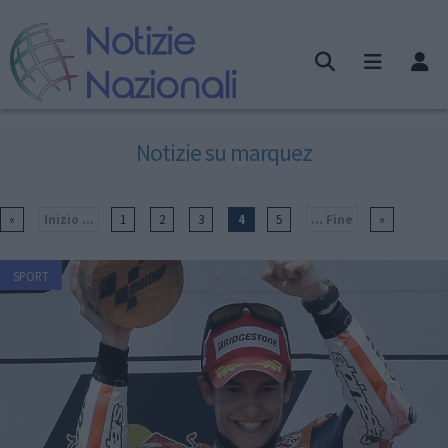
Notizie su marquez
«
Inizio ...
1
2
3
4
5
... Fine
»
SPORT