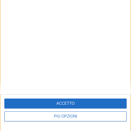
Pedrosa in testa durante le Libere
SPORT
ACCETTO
PIÙ OPZIONI