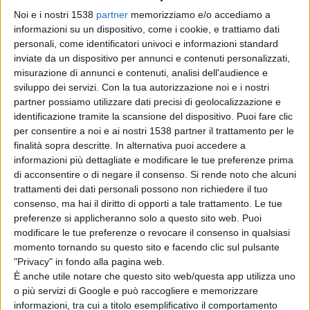
Noi e i nostri 1538
partner
memorizziamo e/o accediamo a
informazioni su un dispositivo, come i cookie, e trattiamo dati
personali, come identificatori univoci e informazioni standard
inviate da un dispositivo per annunci e contenuti personalizzati,
misurazione di annunci e contenuti, analisi dell'audience e
sviluppo dei servizi.
Con la tua autorizzazione noi e i nostri
partner possiamo utilizzare dati precisi di geolocalizzazione e
identificazione tramite la scansione del dispositivo. Puoi fare clic
per consentire a noi e ai nostri 1538 partner il trattamento per le
finalità sopra descritte. In alternativa puoi accedere a
informazioni più dettagliate e modificare le tue preferenze prima
di acconsentire o di negare il consenso.
Si rende noto che alcuni
trattamenti dei dati personali possono non richiedere il tuo
Farmaci durante la gravidanza: come
consenso, ma hai il diritto di opporti a tale trattamento. Le tue
comportarsi?
preferenze si applicheranno solo a questo sito web. Puoi
modificare le tue preferenze o revocare il consenso in qualsiasi
momento tornando su questo sito e facendo clic sul pulsante
"Privacy" in fondo alla pagina web.
È anche utile notare che questo sito web/questa app utilizza uno
ATTUALITÀ
o più servizi di Google e può raccogliere e memorizzare
informazioni, tra cui a titolo esemplificativo il comportamento