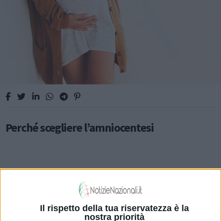
Perché scegliere l’amniocentesi
SALUTE E ALIMENTAZIONE
Il rispetto della tua riservatezza è la
nostra priorità