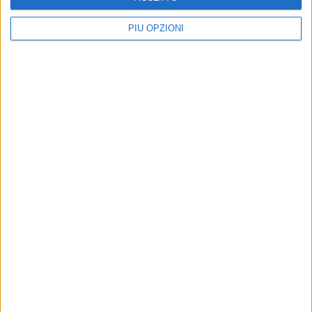
PIÙ OPZIONI
Conosci le differenze tra test di screening e
diagnosi prenatale?
SALUTE E ALIMENTAZIONE