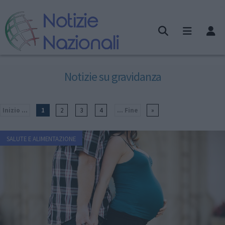
Notizie su gravidanza
Inizio ...
1
2
3
4
... Fine
»
SALUTE E ALIMENTAZIONE