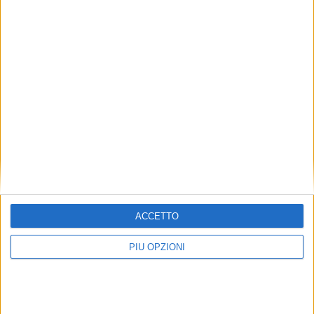
Bibite analcoliche, quanto zucchero
contengono? Fanno male? Creano diabete?
Tutto, ma proprio tutto, sui CARBOIDRATI!
ACCETTO
(Parte 2)
PIÙ OPZIONI
ATTUALITÀ