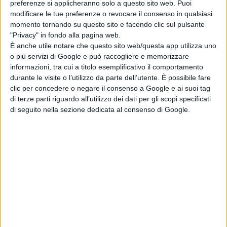
preferenze si applicheranno solo a questo sito web. Puoi
modificare le tue preferenze o revocare il consenso in qualsiasi
momento tornando su questo sito e facendo clic sul pulsante
"Privacy" in fondo alla pagina web.
È anche utile notare che questo sito web/questa app utilizza uno
o più servizi di Google e può raccogliere e memorizzare
informazioni, tra cui a titolo esemplificativo il comportamento
durante le visite o l’utilizzo da parte dell’utente. È possibile fare
clic per concedere o negare il consenso a Google e ai suoi tag
di terze parti riguardo all’utilizzo dei dati per gli scopi specificati
ANCHE MANUEL AUTERI IN GIURIA AL
di seguito nella sezione dedicata al consenso di Google.
“SANREMO MUSIC AWARDS” E PRODURRA’
UN BRANO PER UN CONCORRENTE DELLA
NOTA KERMESSE
SALUTE E ALIMENTAZIONE