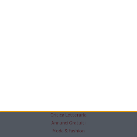
Mappa del sito
News
Redazione
Socials
Cittanet
Lavora con noi
Il network cittanet
Altri Media
Critica Letteraria
Annunci Gratuiti
Moda & Fashion