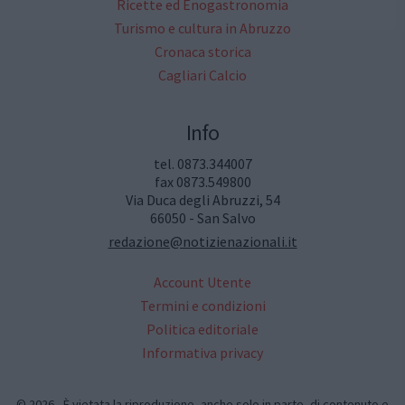
Ricette ed Enogastronomia
Turismo e cultura in Abruzzo
Cronaca storica
Cagliari Calcio
Info
tel. 0873.344007
fax 0873.549800
Via Duca degli Abruzzi, 54
66050 - San Salvo
redazione@notizienazionali.it
Account Utente
Termini e condizioni
Politica editoriale
Informativa privacy
© 2026 - È vietata la riproduzione, anche solo in parte, di contenuto e