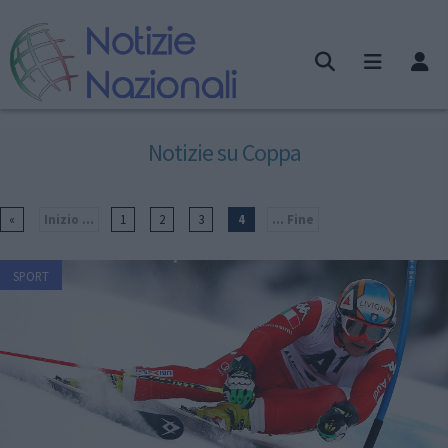
Notizie su Coppa
«
Inizio ...
1
2
3
4
... Fine
SPORT