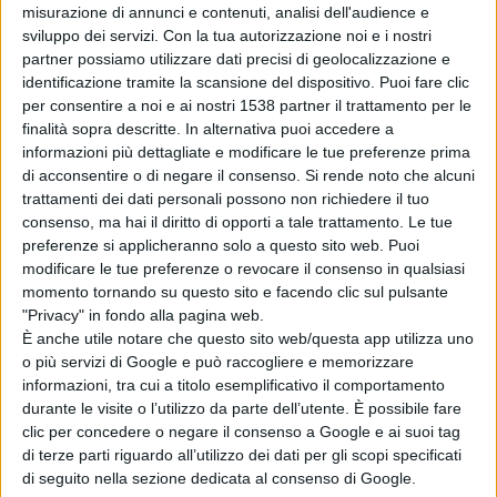
misurazione di annunci e contenuti, analisi dell'audience e
sviluppo dei servizi.
Con la tua autorizzazione noi e i nostri
partner possiamo utilizzare dati precisi di geolocalizzazione e
identificazione tramite la scansione del dispositivo. Puoi fare clic
per consentire a noi e ai nostri 1538 partner il trattamento per le
finalità sopra descritte. In alternativa puoi accedere a
informazioni più dettagliate e modificare le tue preferenze prima
di acconsentire o di negare il consenso.
Si rende noto che alcuni
trattamenti dei dati personali possono non richiedere il tuo
consenso, ma hai il diritto di opporti a tale trattamento. Le tue
Il Panorama sportivo di Lunedì 6 Dicembre
preferenze si applicheranno solo a questo sito web. Puoi
2016
modificare le tue preferenze o revocare il consenso in qualsiasi
momento tornando su questo sito e facendo clic sul pulsante
"Privacy" in fondo alla pagina web.
È anche utile notare che questo sito web/questa app utilizza uno
o più servizi di Google e può raccogliere e memorizzare
informazioni, tra cui a titolo esemplificativo il comportamento
SPORT
durante le visite o l’utilizzo da parte dell’utente. È possibile fare
clic per concedere o negare il consenso a Google e ai suoi tag
di terze parti riguardo all’utilizzo dei dati per gli scopi specificati
di seguito nella sezione dedicata al consenso di Google.