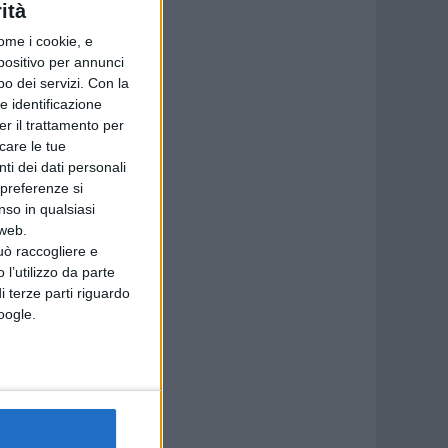
ità
ome i cookie, e
spositivo per annunci
o dei servizi.
Con la
e identificazione
entina-
er il trattamento per
icare le tue
ti dei dati personali
 preferenze si
nso in qualsiasi
 web.
uò raccogliere e
 l’utilizzo da parte
i terze parti riguardo
Google.