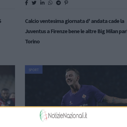
5
Calcio ventesima giornata d' andata cade la
Juventus a Firenze bene le altre Big Milan pari
Torino
SPORT