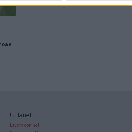
enoa e
Cittanet
Lavora con noi