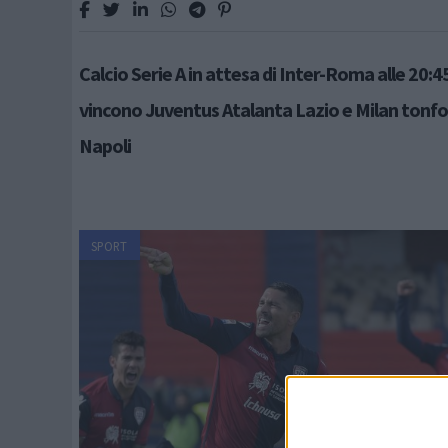
Calcio Serie A in attesa di Inter-Roma alle 20:4
vincono Juventus Atalanta Lazio e Milan tonfo
Napoli
SPORT