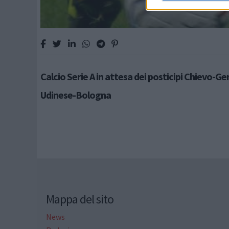
Calcio Serie A in attesa dei posticipi Chievo-G
Udinese-Bologna
Mappa del sito
News