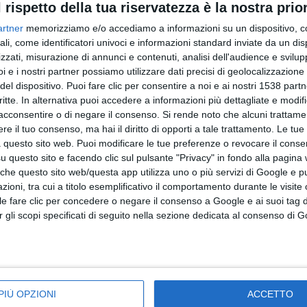
l rispetto della tua riservatezza è la nostra prior
artner
memorizziamo e/o accediamo a informazioni su un dispositivo, c
ali, come identificatori univoci e informazioni standard inviate da un di
zzati, misurazione di annunci e contenuti, analisi dell'audience e svilupp
i e i nostri partner possiamo utilizzare dati precisi di geolocalizzazione 
Calcio conclusa la diciottesima giornata Fior
del dispositivo. Puoi fare clic per consentire a noi e ai nostri 1538 partn
langa
Napoli gol e spettacolo
critte. In alternativa puoi accedere a informazioni più dettagliate e modif
acconsentire o di negare il consenso.
Si rende noto che alcuni trattamen
e il tuo consenso, ma hai il diritto di opporti a tale trattamento. Le tue
 questo sito web. Puoi modificare le tue preferenze o revocare il conse
questo sito e facendo clic sul pulsante "Privacy" in fondo alla pagina
 che questo sito web/questa app utilizza uno o più servizi di Google e p
oni, tra cui a titolo esemplificativo il comportamento durante le visite o
ile fare clic per concedere o negare il consenso a Google e ai suoi tag d
per gli scopi specificati di seguito nella sezione dedicata al consenso di 
PIÙ OPZIONI
ACCETTO