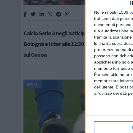
I
Noi e i nostri 1538
p
trattiamo dati person
e contenuti personali
tua autorizzazione no
Calcio Serie A negli anticipi del Sabato vincono
tramite la scansione 
Bologna e Inter alle 12:30 di oggi Cagliari a va
le finalità sopra des
preferenze prima di 
sul Genoa
possono non richieder
applicheranno solo a
momento tornando su 
È anche utile notare
memorizzare informazi
SPORT
dell’utente. È possib
all’utilizzo dei dati 