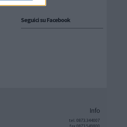
Seguici su Facebook
Info
tel. 0873.344007
fax 0873.549800