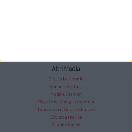
Socials
Cittanet
Lavora con noi
Il network cittanet
Altri Media
Critica Letteraria
Annunci Gratuiti
Moda & Fashion
Ricette ed Enogastronomia
Turismo e cultura in Abruzzo
Cronaca storica
Cagliari Calcio