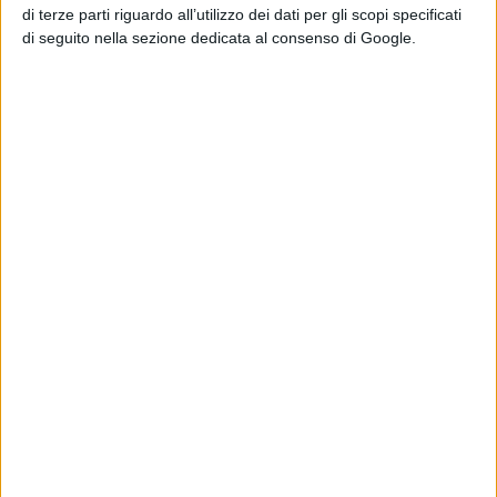
di terze parti riguardo all’utilizzo dei dati per gli scopi specificati
di seguito nella sezione dedicata al consenso di Google.
E' uscito il 4 novembre il film “Io,Alpino”
della Campo prodotto con la
collaborazione dell’Esercito Italiano
MUSICA E SPETTACOLO