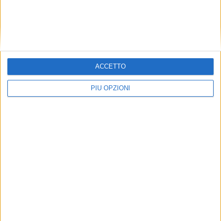
Stamani, 29 gennaio, il commosso addio a
Luciano e Silvana
ACCETTO
PIÙ OPZIONI
SPORT