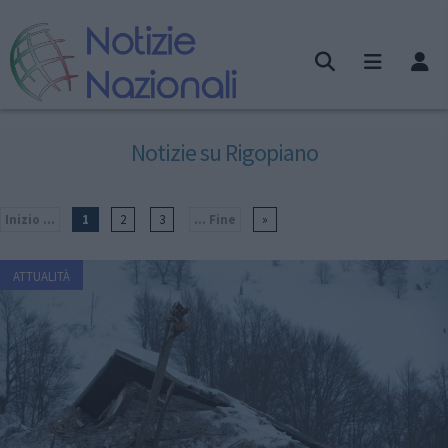
Notizie su Rigopiano
Inizio ...
1
2
3
... Fine
»
ATTUALITÀ