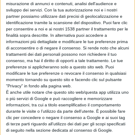
misurazione di annunci e contenuti, analisi dell'audience e
sviluppo dei servizi.
Con la tua autorizzazione noi e i nostri
partner possiamo utilizzare dati precisi di geolocalizzazione e
identificazione tramite la scansione del dispositivo. Puoi fare clic
per consentire a noi e ai nostri 1538 partner il trattamento per le
finalità sopra descritte. In alternativa puoi accedere a
informazioni più dettagliate e modificare le tue preferenze prima
di acconsentire o di negare il consenso.
Si rende noto che alcuni
trattamenti dei dati personali possono non richiedere il tuo
consenso, ma hai il diritto di opporti a tale trattamento. Le tue
preferenze si applicheranno solo a questo sito web. Puoi
modificare le tue preferenze o revocare il consenso in qualsiasi
momento tornando su questo sito e facendo clic sul pulsante
"Privacy" in fondo alla pagina web.
Un anno fa la tragedia di Rigopiano: il
È anche utile notare che questo sito web/questa app utilizza uno
o più servizi di Google e può raccogliere e memorizzare
ricordo a Penne e a Farindola
informazioni, tra cui a titolo esemplificativo il comportamento
durante le visite o l’utilizzo da parte dell’utente. È possibile fare
clic per concedere o negare il consenso a Google e ai suoi tag
di terze parti riguardo all’utilizzo dei dati per gli scopi specificati
di seguito nella sezione dedicata al consenso di Google.
ATTUALITÀ