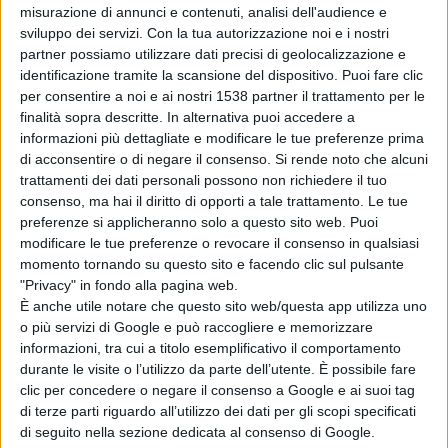
misurazione di annunci e contenuti, analisi dell'audience e
sviluppo dei servizi.
Con la tua autorizzazione noi e i nostri
partner possiamo utilizzare dati precisi di geolocalizzazione e
identificazione tramite la scansione del dispositivo. Puoi fare clic
per consentire a noi e ai nostri 1538 partner il trattamento per le
finalità sopra descritte. In alternativa puoi accedere a
informazioni più dettagliate e modificare le tue preferenze prima
di acconsentire o di negare il consenso.
Si rende noto che alcuni
trattamenti dei dati personali possono non richiedere il tuo
consenso, ma hai il diritto di opporti a tale trattamento. Le tue
preferenze si applicheranno solo a questo sito web. Puoi
Tennis ATP di Quito passano Lorenzi e Gaio
modificare le tue preferenze o revocare il consenso in qualsiasi
che annulla quattro match point e vince su
momento tornando su questo sito e facendo clic sul pulsante
"Privacy" in fondo alla pagina web.
Melzer
È anche utile notare che questo sito web/questa app utilizza uno
o più servizi di Google e può raccogliere e memorizzare
informazioni, tra cui a titolo esemplificativo il comportamento
durante le visite o l’utilizzo da parte dell’utente. È possibile fare
clic per concedere o negare il consenso a Google e ai suoi tag
SPORT
di terze parti riguardo all’utilizzo dei dati per gli scopi specificati
di seguito nella sezione dedicata al consenso di Google.