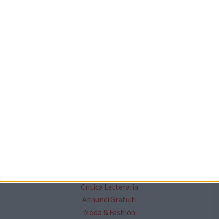
Mappa del sito
News
Redazione
Socials
Cittanet
Lavora con noi
Il network cittanet
Altri Media
Critica Letteraria
Annunci Gratuiti
Moda & Fashion