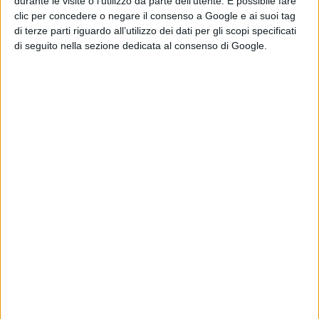
durante le visite o l’utilizzo da parte dell’utente. È possibile fare
clic per concedere o negare il consenso a Google e ai suoi tag
di terze parti riguardo all’utilizzo dei dati per gli scopi specificati
di seguito nella sezione dedicata al consenso di Google.
Zia Fifina: "A 92 anni non posso chiedere
nulla alla mia vita, fatemi tornare a casa"!
VIDEO
ATTUALITÀ