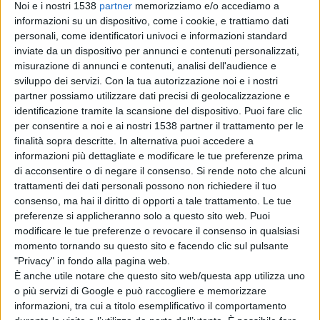
Noi e i nostri 1538
partner
memorizziamo e/o accediamo a
informazioni su un dispositivo, come i cookie, e trattiamo dati
personali, come identificatori univoci e informazioni standard
inviate da un dispositivo per annunci e contenuti personalizzati,
misurazione di annunci e contenuti, analisi dell'audience e
Le Iene cacciate dal Marocco mentre
sviluppo dei servizi.
Con la tua autorizzazione noi e i nostri
partner possiamo utilizzare dati precisi di geolocalizzazione e
svolgevano un servizio sulla prostituzione
identificazione tramite la scansione del dispositivo. Puoi fare clic
minorile
per consentire a noi e ai nostri 1538 partner il trattamento per le
finalità sopra descritte. In alternativa puoi accedere a
informazioni più dettagliate e modificare le tue preferenze prima
di acconsentire o di negare il consenso.
Si rende noto che alcuni
trattamenti dei dati personali possono non richiedere il tuo
consenso, ma hai il diritto di opporti a tale trattamento. Le tue
INTERVISTE
preferenze si applicheranno solo a questo sito web. Puoi
modificare le tue preferenze o revocare il consenso in qualsiasi
momento tornando su questo sito e facendo clic sul pulsante
"Privacy" in fondo alla pagina web.
È anche utile notare che questo sito web/questa app utilizza uno
o più servizi di Google e può raccogliere e memorizzare
informazioni, tra cui a titolo esemplificativo il comportamento