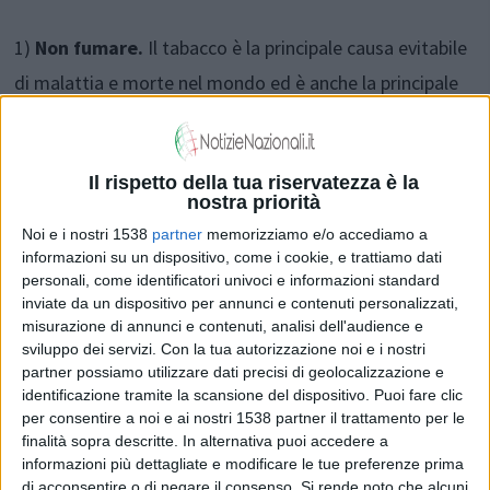
1)
Non fumare.
Il tabacco è la principale causa evitabile
di malattia e morte nel mondo ed è anche la principale
causa dello sviluppo di cancro.
Il rispetto della tua riservatezza è la
2)
Non fumare in casa.
Il fumo passivo raddoppi il
nostra priorità
rischio di sviluppare un tumore del polmone anche per
Noi e i nostri 1538
partner
memorizziamo e/o accediamo a
chi non ha mai provato sigarette.
informazioni su un dispositivo, come i cookie, e trattiamo dati
personali, come identificatori univoci e informazioni standard
inviate da un dispositivo per annunci e contenuti personalizzati,
3)
Fai in modo di mantenere il peso giusto.
Seguendo
misurazione di annunci e contenuti, analisi dell'audience e
sviluppo dei servizi.
Con la tua autorizzazione noi e i nostri
una dieta sana e un regime di attività fisica regolare,
partner possiamo utilizzare dati precisi di geolocalizzazione e
orientandosi con il proprio indice di massa corporea,
identificazione tramite la scansione del dispositivo. Puoi fare clic
per consentire a noi e ai nostri 1538 partner il trattamento per le
può aiutare a prevenire non solo alcuni tipi di tumore.
finalità sopra descritte. In alternativa puoi accedere a
informazioni più dettagliate e modificare le tue preferenze prima
di acconsentire o di negare il consenso.
Si rende noto che alcuni