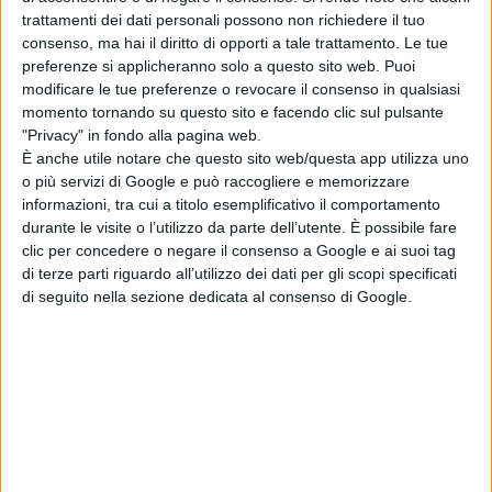
4)
Sii fisicamente attivo tutti i giorni.
Essere
trattamenti dei dati personali possono non richiedere il tuo
consenso, ma hai il diritto di opporti a tale trattamento. Le tue
fisicamente attivi diminuisce il rischio di ammalarsi di
preferenze si applicheranno solo a questo sito web. Puoi
tumore al colon-retto, alla mammella e all'endometrio
modificare le tue preferenze o revocare il consenso in qualsiasi
momento tornando su questo sito e facendo clic sul pulsante
indipendentemente dal proprio peso corporeo, ma i
"Privacy" in fondo alla pagina web.
benefici sulla linea contribuiscono alla protezione di altri
È anche utile notare che questo sito web/questa app utilizza uno
o più servizi di Google e può raccogliere e memorizzare
organi dal tumore (reni, pancreas, esofago e vescica).
informazioni, tra cui a titolo esemplificativo il comportamento
durante le visite o l’utilizzo da parte dell’utente. È possibile fare
clic per concedere o negare il consenso a Google e ai suoi tag
5)
Segui una dieta sana.
Mangia principalmente cereali
di terze parti riguardo all’utilizzo dei dati per gli scopi specificati
integrali, legumi, verdura e frutta. Limita i cibi ad alto
di seguito nella sezione dedicata al consenso di Google.
contenuto calorico (cibi con alto contenuto di zuccheri e
grassi) ed evita le bevande zuccherate. Evita la carne
conservata; limita la carne rossa e i cibi ad alto
contenuto di sale.