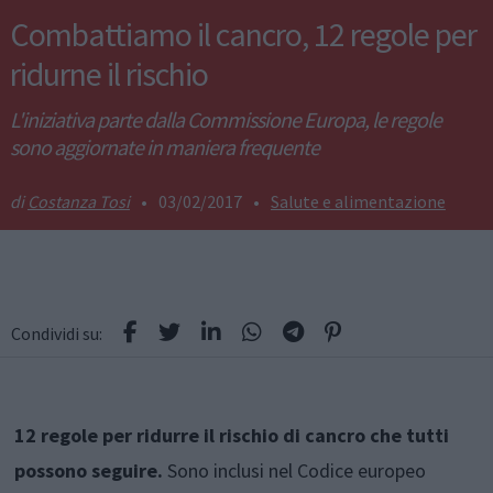
Combattiamo il cancro, 12 regole per
ridurne il rischio
L'iniziativa parte dalla Commissione Europa, le regole
sono aggiornate in maniera frequente
Costanza Tosi
•
03/02/2017
•
Salute e alimentazione
Condividi su:
12 regole per ridurre il rischio di cancro che tutti
possono seguire.
Sono inclusi nel Codice europeo