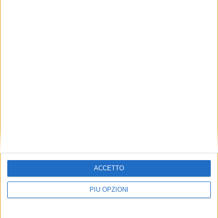
ACCETTO
PIÙ OPZIONI
Ben Dj fa muovere a tempo l'Italia