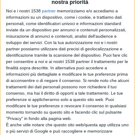
nostra priorità
Carlo Bacci firma il nuovo logo per Iris e
Noi e i nostri 1538
partner
memorizziamo e/o accediamo a
informazioni su un dispositivo, come i cookie, e trattiamo dati
Periplo Travel
personali, come identificatori univoci e informazioni standard
inviate da un dispositivo per annunci e contenuti personalizzati,
misurazione di annunci e contenuti, analisi dell'audience e
sviluppo dei servizi.
Con la tua autorizzazione noi e i nostri
partner possiamo utilizzare dati precisi di geolocalizzazione e
MUSICA E SPETTACOLO
identificazione tramite la scansione del dispositivo. Puoi fare clic
per consentire a noi e ai nostri 1538 partner il trattamento per le
finalità sopra descritte. In alternativa puoi accedere a
informazioni più dettagliate e modificare le tue preferenze prima
di acconsentire o di negare il consenso.
Si rende noto che alcuni
trattamenti dei dati personali possono non richiedere il tuo
consenso, ma hai il diritto di opporti a tale trattamento. Le tue
preferenze si applicheranno solo a questo sito web. Puoi
modificare le tue preferenze o revocare il consenso in qualsiasi
momento tornando su questo sito e facendo clic sul pulsante
"Privacy" in fondo alla pagina web.
È anche utile notare che questo sito web/questa app utilizza uno
o più servizi di Google e può raccogliere e memorizzare