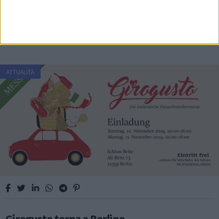
all’evento Google GDG Dev Fest
Mediferranean
ATTUALITÀ
Girogusto torna a Berlino