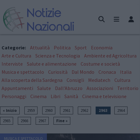
Categorie:
Attualità
Politica
Sport
Economia
Arte e Cultura
Scienza e Tecnologia
Ambiente ed Agricoltura
Interviste
Salute e alimentazione
Costume e società
Musica e spettacolo
Curiosità
Dal Mondo
Cronaca
Italia
Alla scoperta della Sardegna
Consigli
Mediatech
Cultura
Appuntamenti
Salute
Dall'Abruzzo
Associazioni
Territorio
Personaggi
Cinema
Libri
Sanità
Cinema e televisione
« Inizio
2959
2960
2961
2962
2963
2964
2965
2966
2967
Fine »
MUSICA E SPETTACOLO