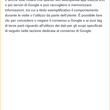
In seguito, abbandonati gli scaffali dei grandi e dei
o più servizi di Google e può raccogliere e memorizzare
grandissimi Autori, allargatasi l’offerta della fiction, gli
informazioni, tra cui a titolo esemplificativo il comportamento
durante le visite o l’utilizzo da parte dell’utente. È possibile fare
sceneggiatori televisivi sembrano aver trovato la loro
clic per concedere o negare il consenso a Google e ai suoi tag
dimensione ideale nella “prosecuzione” su piccolo
di terze parti riguardo all’utilizzo dei dati per gli scopi specificati
di seguito nella sezione dedicata al consenso di Google.
schermo di un filone letterario minore quanto
popolarissimo, il romanzo d’appendice. Il feuilleton, che
tenne a battesimo il genio di
Emile Zola
, è il padre della
serialità televisiva? E
Carolina Invernizio
è stata la
profetessa di soap e telenovelas?
Amelia Pollicino
, sceneggiatrice d’esperienza
nell’ambito della fiction televisiva (successi Rai e
Mediaset come
Incantesimo
,
I Cesaroni
e
Centovetrine
portano anche la sua firma), nonché docente assai