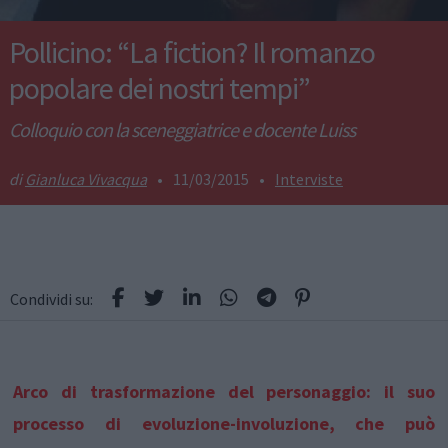
Pollicino: “La fiction? Il romanzo
popolare dei nostri tempi”
Colloquio con la sceneggiatrice e docente Luiss
Gianluca Vivacqua
•
11/03/2015
•
Interviste
Condividi su:
Arco di trasformazione del personaggio: il suo
processo di evoluzione-involuzione, che può