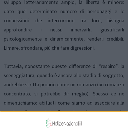
sviluppo letterariamente ampio, la libertà è minore:
dato quel determinato numero di personaggi e le
connessioni che intercorrono tra loro, bisogna
approfondire i nessi, innervarli, giustificarli
psicologicamente e dinamicamente, renderli credibili.
Limare, sfrondare, più che fare digressioni.
Tuttavia, nonostante queste differenze di “respiro”, la
sceneggiatura, quando è ancora allo stadio di soggetto,
andrebbe scritta proprio come un romanzo (un romanzo
concentrato, si potrebbe dir meglio). Spesso ce ne
dimentichiamo: abituati come siamo ad associare alla
parola “sceneggiatura” solo la sua parte
drammaturgica, perdiamo di vista il cuore. Eppure