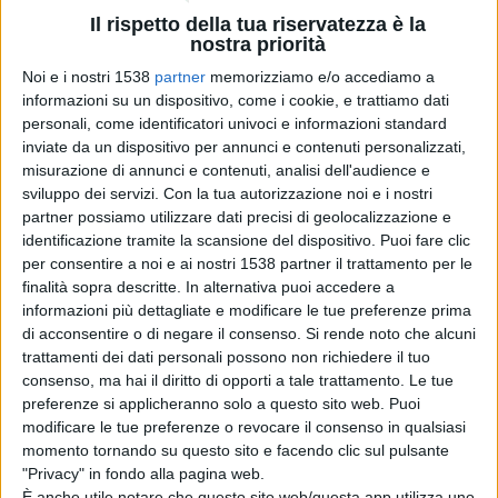
basterebbe considerare come la sceneggiatura si presti
Il rispetto della tua riservatezza è la
da sempre, da quando si è imposta come forma di
nostra priorità
scrittura per il cinema e la televisione, ad adattarsi al
Noi e i nostri 1538
partner
memorizziamo e/o accediamo a
informazioni su un dispositivo, come i cookie, e trattiamo dati
romanzo, e come a sua volta generi dei veri romanzi-
personali, come identificatori univoci e informazioni standard
inviate da un dispositivo per annunci e contenuti personalizzati,
spettacolo.
misurazione di annunci e contenuti, analisi dell'audience e
sviluppo dei servizi.
Con la tua autorizzazione noi e i nostri
partner possiamo utilizzare dati precisi di geolocalizzazione e
Nei confronti della letteratura, a dire la verità, a
identificazione tramite la scansione del dispositivo. Puoi fare clic
dispetto del suo essere analitica, la sceneggiatura
per consentire a noi e ai nostri 1538 partner il trattamento per le
finalità sopra descritte. In alternativa puoi accedere a
tende sempre a semplificare: lo si è visto bene sin dagli
informazioni più dettagliate e modificare le tue preferenze prima
albori della televisione (ma il discorso vale anche per il
di acconsentire o di negare il consenso.
Si rende noto che alcuni
trattamenti dei dati personali possono non richiedere il tuo
cinema), quando sceneggiature di solido mestiere
consenso, ma hai il diritto di opporti a tale trattamento. Le tue
riuscirono a rendere accessibili ad un pubblico vasto
preferenze si applicheranno solo a questo sito web. Puoi
modificare le tue preferenze o revocare il consenso in qualsiasi
capolavori letterari anche complessi.
momento tornando su questo sito e facendo clic sul pulsante
"Privacy" in fondo alla pagina web.
È anche utile notare che questo sito web/questa app utilizza uno