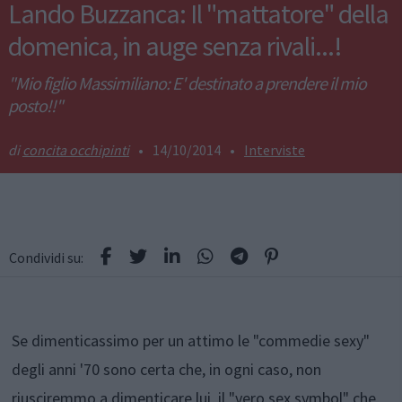
Lando Buzzanca: Il "mattatore" della
domenica, in auge senza rivali...!
"Mio figlio Massimiliano: E' destinato a prendere il mio
posto!!"
concita occhipinti
•
14/10/2014
•
Interviste
Condividi su:
Se dimenticassimo per un attimo le "commedie sexy"
degli anni '70 sono certa che, in ogni caso, non
riusciremmo a dimenticare lui, il "vero sex symbol" che