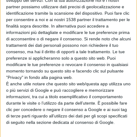
sviluppo dei servizi.
Con la tua autorizzazione noi e i nostri
partner possiamo utilizzare dati precisi di geolocalizzazione e
teatrale e poi per il cinema....continua a leggere...
identificazione tramite la scansione del dispositivo. Puoi fare clic
per consentire a noi e ai nostri 1538 partner il trattamento per le
finalità sopra descritte. In alternativa puoi accedere a
Condividi su:
informazioni più dettagliate e modificare le tue preferenze prima
di acconsentire o di negare il consenso.
Si rende noto che alcuni
trattamenti dei dati personali possono non richiedere il tuo
consenso, ma hai il diritto di opporti a tale trattamento. Le tue
ARGOMENTI:
film
Rai Fiction
eduardo de filippo
preferenze si applicheranno solo a questo sito web. Puoi
modificare le tue preferenze o revocare il consenso in qualsiasi
il restauratore 2
anni 70
erotic film
sex symbol
momento tornando su questo sito e facendo clic sul pulsante
"Privacy" in fondo alla pagina web.
pietro germi
massimiliano buzzanca
È anche utile notare che questo sito web/questa app utilizza uno
o più servizi di Google e può raccogliere e memorizzare
informazioni, tra cui a titolo esemplificativo il comportamento
durante le visite o l’utilizzo da parte dell’utente. È possibile fare
clic per concedere o negare il consenso a Google e ai suoi tag
di terze parti riguardo all’utilizzo dei dati per gli scopi specificati
di seguito nella sezione dedicata al consenso di Google.
Articolo successivo