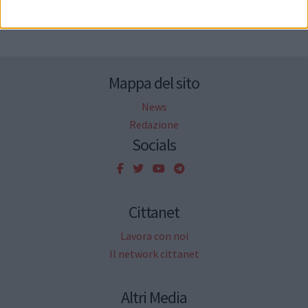
Mappa del sito
News
Redazione
Socials
Cittanet
Lavora con noi
Il network cittanet
Altri Media