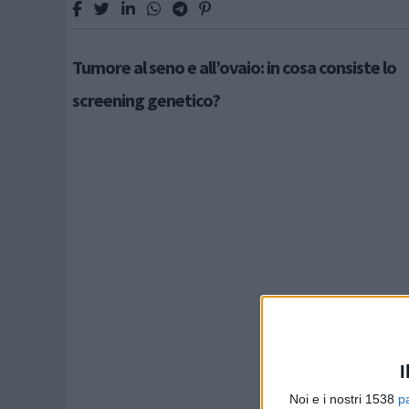
Tumore al seno e all’ovaio: in cosa consiste lo
screening genetico?
I
Noi e i nostri 1538
p