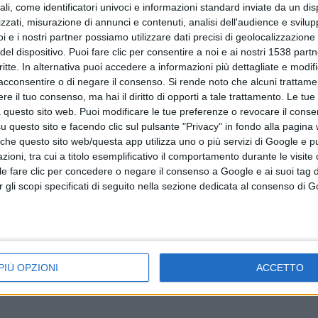
ali, come identificatori univoci e informazioni standard inviate da un di
zzati, misurazione di annunci e contenuti, analisi dell'audience e svilupp
i e i nostri partner possiamo utilizzare dati precisi di geolocalizzazione 
del dispositivo. Puoi fare clic per consentire a noi e ai nostri 1538 partn
critte. In alternativa puoi accedere a informazioni più dettagliate e modif
acconsentire o di negare il consenso.
Si rende noto che alcuni trattamen
e il tuo consenso, ma hai il diritto di opporti a tale trattamento. Le tue
 questo sito web. Puoi modificare le tue preferenze o revocare il conse
questo sito e facendo clic sul pulsante "Privacy" in fondo alla pagina
 che questo sito web/questa app utilizza uno o più servizi di Google e p
oni, tra cui a titolo esemplificativo il comportamento durante le visite o
ile fare clic per concedere o negare il consenso a Google e ai suoi tag d
per gli scopi specificati di seguito nella sezione dedicata al consenso di 
PIÙ OPZIONI
ACCETTO