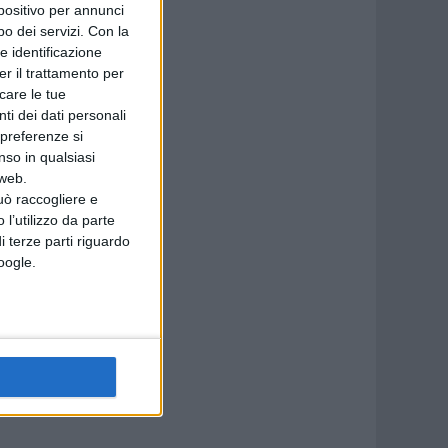
spositivo per annunci
o dei servizi.
Con la
e identificazione
er il trattamento per
icare le tue
ti dei dati personali
 preferenze si
nso in qualsiasi
 web.
uò raccogliere e
 l’utilizzo da parte
i terze parti riguardo
Google.