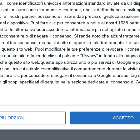
ali, come identificatori univoci e informazioni standard inviate da un di
zzati, misurazione di annunci e contenuti, analisi dell'audience e svilupp
i e i nostri partner possiamo utilizzare dati precisi di geolocalizzazione 
del dispositivo. Puoi fare clic per consentire a noi e ai nostri 1538 partn
critte. In alternativa puoi accedere a informazioni più dettagliate e modif
acconsentire o di negare il consenso.
Si rende noto che alcuni trattamen
e il tuo consenso, ma hai il diritto di opporti a tale trattamento. Le tue
 questo sito web. Puoi modificare le tue preferenze o revocare il conse
questo sito e facendo clic sul pulsante "Privacy" in fondo alla pagina
 che questo sito web/questa app utilizza uno o più servizi di Google e p
oni, tra cui a titolo esemplificativo il comportamento durante le visite o
ile fare clic per concedere o negare il consenso a Google e ai suoi tag d
per gli scopi specificati di seguito nella sezione dedicata al consenso di 
PIÙ OPZIONI
ACCETTO