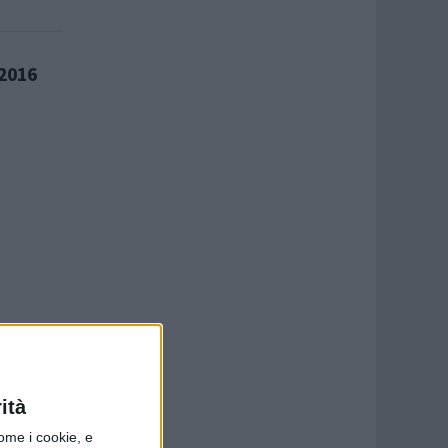
 2016
ità
ome i cookie, e