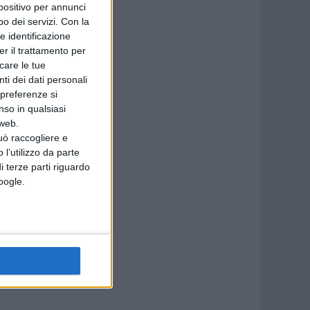
spositivo per annunci
o dei servizi.
Con la
e identificazione
er il trattamento per
icare le tue
ti dei dati personali
 preferenze si
nso in qualsiasi
 web.
uò raccogliere e
 l’utilizzo da parte
i terze parti riguardo
Google.