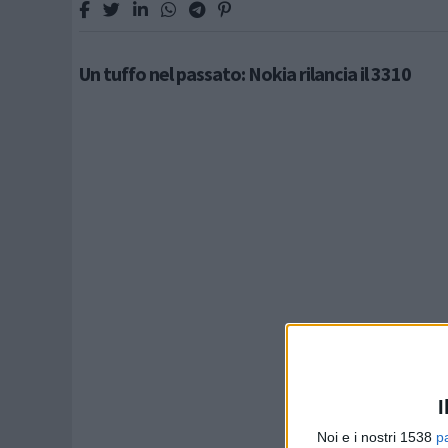
Un tuffo nel passato: Nokia rilancia il 3310
I
Noi e i nostri 1538
p