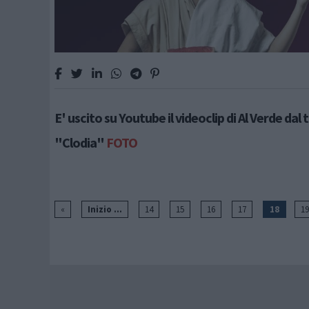
E' uscito su Youtube il videoclip di Al Verde dal 
"Clodia"
FOTO
«
Inizio ...
14
15
16
17
18
19