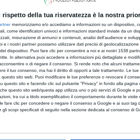
l rispetto della tua riservatezza è la nostra prior
artner
memorizziamo e/o accediamo a informazioni su un dispositivo, c
iara
Alex Effe in radio e nei digital store con il sec
ali, come identificatori univoci e informazioni standard inviate da un di
zzati, misurazione di annunci e contenuti, analisi dell'audience e svilupp
singolo “(Hey Tu) Vieni Con Me” pubblicato d
i e i nostri partner possiamo utilizzare dati precisi di geolocalizzazione 
del dispositivo. Puoi fare clic per consentire a noi e ai nostri 1538 partn
Joseba Publishing
VIDEO
FOTO
critte. In alternativa puoi accedere a informazioni più dettagliate e modif
acconsentire o di negare il consenso.
Si rende noto che alcuni trattamen
e il tuo consenso, ma hai il diritto di opporti a tale trattamento. Le tue
 questo sito web. Puoi modificare le tue preferenze o revocare il conse
MUSICA E SPETTACOLO
questo sito e facendo clic sul pulsante "Privacy" in fondo alla pagina
 che questo sito web/questa app utilizza uno o più servizi di Google e p
oni, tra cui a titolo esemplificativo il comportamento durante le visite o
ile fare clic per concedere o negare il consenso a Google e ai suoi tag d
per gli scopi specificati di seguito nella sezione dedicata al consenso di 