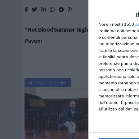
I
Noi e i nostri 1538
p
“Hot Blood Summer Night” all’Interno 4 di Ch
trattiamo dati person
e contenuti personali
Pavoni
tua autorizzazione no
tramite la scansione 
le finalità sopra des
preferenze prima di 
possono non richieder
applicheranno solo a
MUSICA E SPETTACOLO
momento tornando su 
È anche utile notare
memorizzare informazi
dell’utente. È possib
all’utilizzo dei dati 