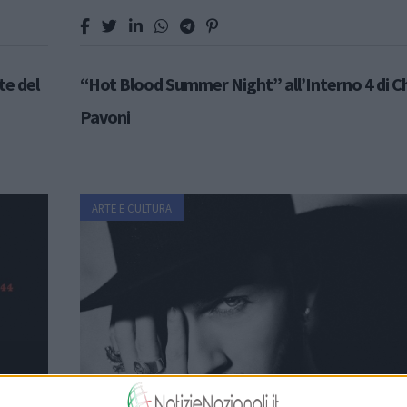
e del
“Hot Blood Summer Night” all’Interno 4 di C
Pavoni
ARTE E CULTURA