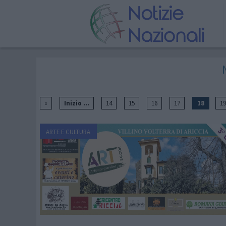
«
Inizio ...
14
15
16
17
18
19
ARTE E CULTURA