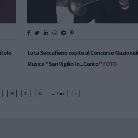
titolo
Luca Seccafieno ospite al Concorso Nazionale
Musica "San Vigilio In...Canto"
FOTO
20
21
22
... Fine
»