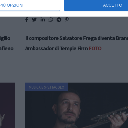
PIÙ OPZIONI
ACCETTO
gilio
Il compositore Salvatore Frega diventa Bran
afieno
Ambassador di Temple Firm
FOTO
MUSICA E SPETTACOLO