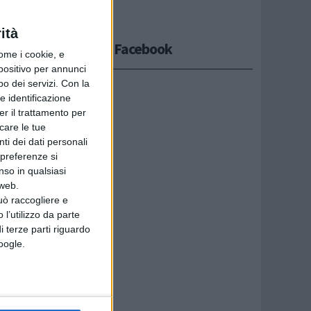
ità
Seguici su Facebook
ome i cookie, e
ondo
spositivo per annunci
o dei servizi.
Con la
a
e identificazione
er il trattamento per
icare le tue
ti dei dati personali
 preferenze si
nso in qualsiasi
 web.
uò raccogliere e
 l’utilizzo da parte
i terze parti riguardo
Google.