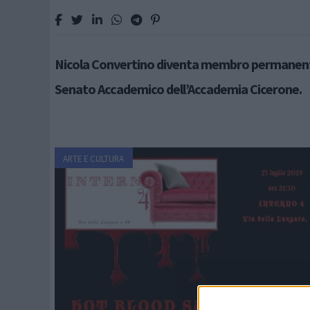
Nicola Convertino diventa membro permanent
Senato Accademico dell’Accademia Cicerone.
ARTE E CULTURA