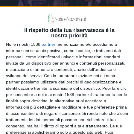
Il rispetto della tua riservatezza è la
nostra priorità
Alta Tensione: le suadenze del rock, dal
Noi e i nostri 1538
partner
memorizziamo e/o accediamo a
informazioni su un dispositivo, come i cookie, e trattiamo dati
Sanremo Music Awards all'Expo di Milano
personali, come identificatori univoci e informazioni standard
inviate da un dispositivo per annunci e contenuti personalizzati,
misurazione di annunci e contenuti, analisi dell'audience e
sviluppo dei servizi.
Con la tua autorizzazione noi e i nostri
partner possiamo utilizzare dati precisi di geolocalizzazione e
identificazione tramite la scansione del dispositivo. Puoi fare clic
per consentire a noi e ai nostri 1538 partner il trattamento per le
finalità sopra descritte. In alternativa puoi accedere a
informazioni più dettagliate e modificare le tue preferenze prima
di acconsentire o di negare il consenso.
Si rende noto che alcuni
trattamenti dei dati personali possono non richiedere il tuo
consenso, ma hai il diritto di opporti a tale trattamento. Le tue
preferenze si applicheranno solo a questo sito web. Puoi