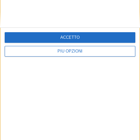
ACCETTO
PIÙ OPZIONI
Seguici su Facebook
Mappa del sito
News
Redazione
Socials