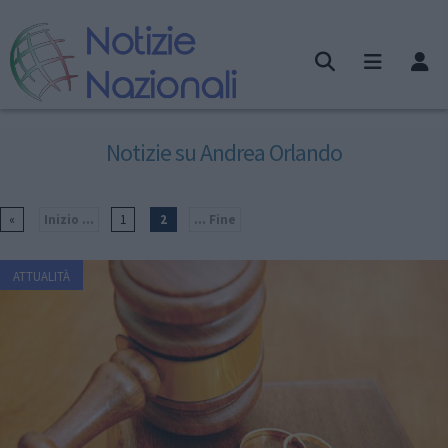
Notizie su Andrea Orlando
«
Inizio ...
1
2
... Fine
ATTUALITÀ