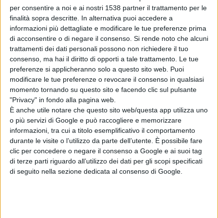
per consentire a noi e ai nostri 1538 partner il trattamento per le
finalità sopra descritte. In alternativa puoi accedere a
informazioni più dettagliate e modificare le tue preferenze prima
di acconsentire o di negare il consenso.
Si rende noto che alcuni
trattamenti dei dati personali possono non richiedere il tuo
consenso, ma hai il diritto di opporti a tale trattamento. Le tue
preferenze si applicheranno solo a questo sito web. Puoi
modificare le tue preferenze o revocare il consenso in qualsiasi
momento tornando su questo sito e facendo clic sul pulsante
Dell'Utri è stato arrestato in Libano
"Privacy" in fondo alla pagina web.
È anche utile notare che questo sito web/questa app utilizza uno
o più servizi di Google e può raccogliere e memorizzare
informazioni, tra cui a titolo esemplificativo il comportamento
durante le visite o l’utilizzo da parte dell’utente. È possibile fare
clic per concedere o negare il consenso a Google e ai suoi tag
AMBIENTE ED AGRICOLTURA
di terze parti riguardo all’utilizzo dei dati per gli scopi specificati
di seguito nella sezione dedicata al consenso di Google.