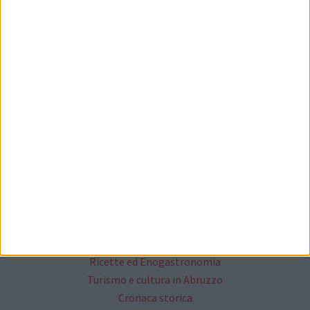
Redazione
Socials
Cittanet
Lavora con noi
Il network cittanet
Altri Media
Critica Letteraria
Annunci Gratuiti
Moda & Fashion
Ricette ed Enogastronomia
Turismo e cultura in Abruzzo
Cronaca storica