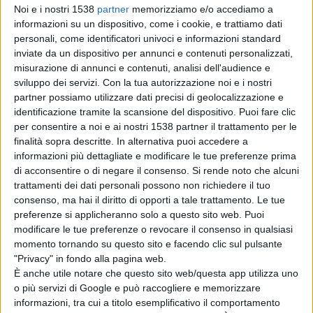
Noi e i nostri 1538
partner
memorizziamo e/o accediamo a
protagoniste due glorie di casa:
Nicolas Edet
(
Cofidis
) e
Pierre Luc
informazioni su un dispositivo, come i cookie, e trattiamo dati
Perichon
(
Bretagne
). Ullallà, dopo solo dodici chilometri Perichon è
personali, come identificatori univoci e informazioni standard
inviate da un dispositivo per annunci e contenuti personalizzati,
seul
in testa alla corsa, con
2’35”
di vantaggio sul
groupe
, e da buon
misurazione di annunci e contenuti, analisi dell'audience e
sciacallo-champagne, si giova di una serie di cadute di alcuni suoi
sviluppo dei servizi.
Con la tua autorizzazione noi e i nostri
partner possiamo utilizzare dati precisi di geolocalizzazione e
avversari per portasi a
3’
. Alcuni minuti più tardi, però, il suo
identificazione tramite la scansione del dispositivo. Puoi fare clic
vantaggio torna ad assottigliarsi a
2’30’’
, e poi a
1’21’’
.
per consentire a noi e ai nostri 1538 partner il trattamento per le
finalità sopra descritte. In alternativa puoi accedere a
informazioni più dettagliate e modificare le tue preferenze prima
A
97 km
dalla fine
adieu
Perichon: si rifanno vivi
Tony Martin
e
Mark
di acconsentire o di negare il consenso.
Si rende noto che alcuni
trattamenti dei dati personali possono non richiedere il tuo
Cavendish
con la
Etixx
e tutta la carovana dei big,
Nibali
(
Astana
),
consenso, ma hai il diritto di opporti a tale trattamento. Le tue
Contador
,
Sagan
(
Tinkoff
),
Froome
(
Sky
),
Quintana
,
Valverde
preferenze si applicheranno solo a questo sito web. Puoi
modificare le tue preferenze o revocare il consenso in qualsiasi
(
Movistar
),
Van Garderen
(
Bmc
),
Gallopin
(
Lotto-Soudal
),
momento tornando su questo sito e facendo clic sul pulsante
Rodriguez
,
Kristoff
(
Katusha
),
Greipel
(
Lotto-Soudal
) e
"Privacy" in fondo alla pagina web.
È anche utile notare che questo sito web/questa app utilizza uno
Degenkolb
(
Giant
). Ė questo plotone a guidare l’orda che risucchia e
o più servizi di Google e può raccogliere e memorizzare
rimpiazza il povero Perichon: e il comando lo terrà fino alla fine,
informazioni, tra cui a titolo esemplificativo il comportamento