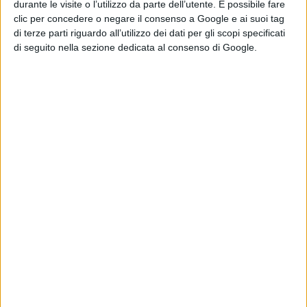
durante le visite o l’utilizzo da parte dell’utente. È possibile fare
avvantaggiandosi anche di una spaventosa caduta nelle retrovie che,
clic per concedere o negare il consenso a Google e ai suoi tag
al
km 25
, ha coinvolto circa una
novantina di corridori,
e non ha
di terze parti riguardo all’utilizzo dei dati per gli scopi specificati
di seguito nella sezione dedicata al consenso di Google.
consentito all’avanguardia del secondo troncone di guadagnare
posizioni.
Allo sprint finale ci sono Cavendish, Kristoff, Sagan, Greipel e
Degenkolb. L’inglese della Etixx tenta l’allungo ma perde l’attimo; e
proprio come in
Zelanda
, Greipel lo beffa. Dovrà, Cavendish,
accontentarsi del terzo posto, perché anche Sagan fa meglio di lui.
Sul fronte della maglia gialla, Tony Martin riesce a mantenere su
Froome gli stessi
12’’
di distacco di ieri.
Chapeau
, anzi,
Hut
!
Condividi su: