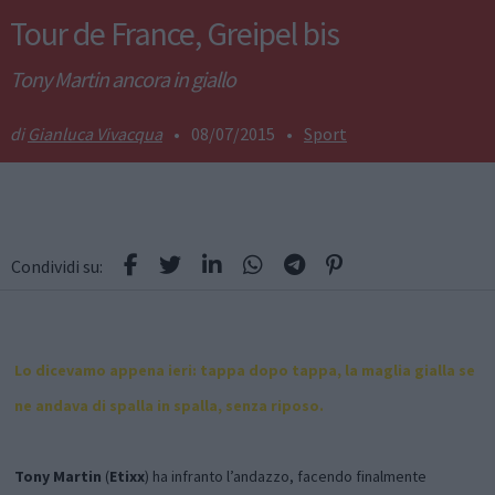
Tour de France, Greipel bis
Tony Martin ancora in giallo
Gianluca Vivacqua
•
08/07/2015
•
Sport
Condividi su:
Lo dicevamo appena ieri: tappa dopo tappa, la maglia gialla se
ne andava di spalla in spalla, senza riposo.
Tony Martin
(
Etixx
) ha infranto l’andazzo, facendo finalmente