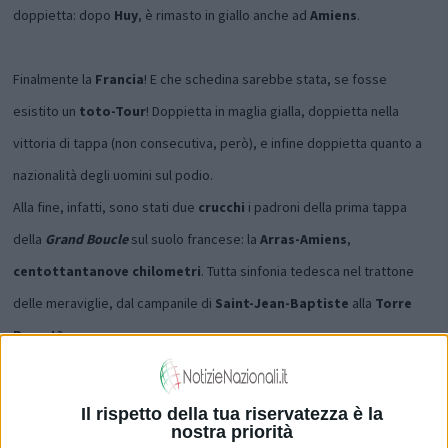
doppietta: dopo
Huy
, è rimasto in giallo anche ad
Amiens
.
Finalmente la
Francia
! E che schedina sarebbe stata, se fosse
esistito un
toto-Tour
! Doppietta in maglia gialla, doppietta nella
vittoria di tappa (non consecutiva, però), e infine doppietta quanto a
nazionalità degli uomini sul podio.
Alla fine, infatti, sono stati due
crucchi
i padroni della prima tappa
della
Grand Boucle
sul suolo francese: la
Arras-Amiens
,
centottantanove chilometri
. Tutta sinfonia tedesca nel trattone
delle meraviglie, dal campanile di
Saint-Jean-Baptiste
alla
Torre
Perret
?
In realtà,
Beethoven
ha suonato solo alla fine con i suoi titanici
Il rispetto della tua riservatezza è la
nostra priorità
rintocchi. La gara era iniziata con un allegro più degno di
Bizet
,