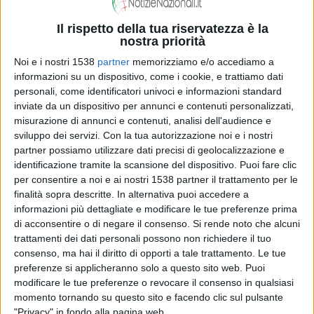
rivendicazioni raccolte finora non sono attendibili.
Il rispetto della tua riservatezza è la
nostra priorità
Sempre Manzoni ha spiegato all’Ansa che si tratta di una
Noi e i nostri 1538
partner
memorizziamo e/o accediamo a
situazione di sottovalutazione della sicurezza, giacché
informazioni su un dispositivo, come i cookie, e trattiamo dati
gli hacker hanno preso di mira quella branca di internet
personali, come identificatori univoci e informazioni standard
inviate da un dispositivo per annunci e contenuti personalizzati,
sviluppata per lo più in modo autonomo dagli utenti
misurazione di annunci e contenuti, analisi dell'audience e
senza regolamentazioni stringenti e che ha portato alla
sviluppo dei servizi.
Con la tua autorizzazione noi e i nostri
partner possiamo utilizzare dati precisi di geolocalizzazione e
produzione di dispositivi a basso costo e difficilmente
identificazione tramite la scansione del dispositivo. Puoi fare clic
riparabili. A confermare questa affermazione c’è inoltre
per consentire a noi e ai nostri 1538 partner il trattamento per le
finalità sopra descritte. In alternativa puoi accedere a
il fatto che i dispositivi colpiti dall’attacco siano ancora
informazioni più dettagliate e modificare le tue preferenze prima
tutti nelle medesime situazioni senza che nessuno si
di acconsentire o di negare il consenso.
Si rende noto che alcuni
trattamenti dei dati personali possono non richiedere il tuo
stia occupando di risistemarli.
consenso, ma hai il diritto di opporti a tale trattamento. Le tue
preferenze si applicheranno solo a questo sito web. Puoi
modificare le tue preferenze o revocare il consenso in qualsiasi
Manzoni ha poi chiuso il discorso asserendo che “
non si
momento tornando su questo sito e facendo clic sul pulsante
"Privacy" in fondo alla pagina web.