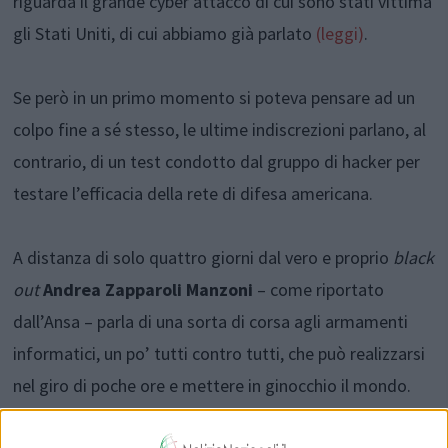
riguarda il grande cyber attacco di cui sono stati vittima
gli Stati Uniti, di cui abbiamo già parlato
(leggi)
.
Se però in un primo momento si poteva pensare ad un
colpo fine a sé stesso, le ultime indiscrezioni parlano, al
contrario, di un test condotto dal gruppo di hacker per
testare l’efficacia della rete di difesa americana.
A distanza di solo quattro giorni dal vero e proprio
black
out
Andrea Zapparoli Manzoni
– come riportato
dall’Ansa – parla di una sorta di corsa agli armamenti
informatici, un po’ tutti contro tutti, che può realizzarsi
nel giro di poche ore e mettere in ginocchio il mondo.
Inoltre, continua l’esperto di sicurezza informatica, le