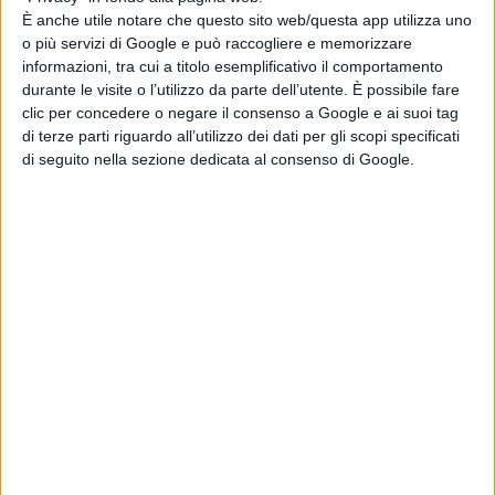
tratta di un attacco ma un test per misurare quanto sia
È anche utile notare che questo sito web/questa app utilizza uno
robusta la struttura mondiale del web. Potrebbe essere
o più servizi di Google e può raccogliere e memorizzare
informazioni, tra cui a titolo esemplificativo il comportamento
messo in atto contro la Borsa di Londra e l'economia
durante le visite o l’utilizzo da parte dell’utente. È possibile fare
mondiale soffrirebbe gravi conseguenze. Ad avere
clic per concedere o negare il consenso a Google e ai suoi tag
di terze parti riguardo all’utilizzo dei dati per gli scopi specificati
interesse a sferrare azioni di questo tipo sono diversi
di seguito nella sezione dedicata al consenso di Google.
soggetti, statali e non statali. Non solo la Russia, ma
anche la Cina e l'Isis, solo per fare esempi. Ci vuole
cautela con le attribuzioni, può essere un esercizio
spericolato. La situazione è molto più complicata di
quello che sembra
”.
Inoltre, il fatto che il codice utilizzato fosse
opersource
da circa un mese fa riflettere sul fatto che si debba
andare cauti anche con l’attribuzione di colpa a