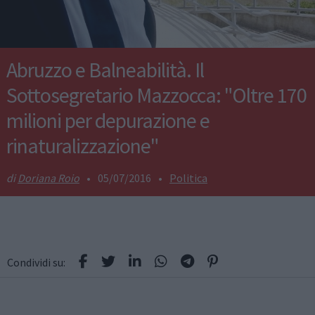
Abruzzo e Balneabilità. Il
Sottosegretario Mazzocca: "Oltre 170
milioni per depurazione e
rinaturalizzazione"
Doriana Roio
•
05/07/2016
•
Politica
Condividi su: