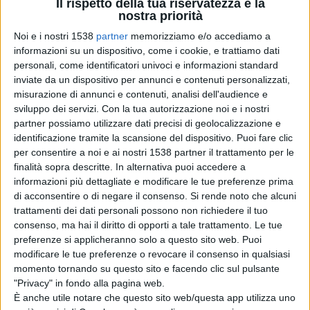
Il rispetto della tua riservatezza è la
nostra priorità
L’impiego di tali ingenti risorse è continuamente
Noi e i nostri 1538
partner
memorizziamo e/o accediamo a
informazioni su un dispositivo, come i cookie, e trattiamo dati
monitorato dalla Giunta Regionale e, nel mese di
personali, come identificatori univoci e informazioni standard
maggio, sono stati pubblicati i dati relativi allo stato di
inviate da un dispositivo per annunci e contenuti personalizzati,
misurazione di annunci e contenuti, analisi dell'audience e
avanzamento dei lavori affidati alla gestione delle
sviluppo dei servizi.
Con la tua autorizzazione noi e i nostri
società acquedottistiche, che vengono continuamente
partner possiamo utilizzare dati precisi di geolocalizzazione e
identificazione tramite la scansione del dispositivo. Puoi fare clic
sollecitate a fare presto e bene.
per consentire a noi e ai nostri 1538 partner il trattamento per le
finalità sopra descritte. In alternativa puoi accedere a
informazioni più dettagliate e modificare le tue preferenze prima
Sempre nel mese di maggio, la Regione ha dato vita ad
di acconsentire o di negare il consenso.
Si rende noto che alcuni
una task force, della quale fanno parte – oltre al
trattamenti dei dati personali possono non richiedere il tuo
consenso, ma hai il diritto di opporti a tale trattamento. Le tue
direttore del Dipartimento OO.PP. – rappresentanti
preferenze si applicheranno solo a questo sito web. Puoi
della Prefettura, delle forze dell’ordine e del Comune di
modificare le tue preferenze o revocare il consenso in qualsiasi
momento tornando su questo sito e facendo clic sul pulsante
Pescara, instaurando, in tal modo, uno stretto rapporto
"Privacy" in fondo alla pagina web.
È anche utile notare che questo sito web/questa app utilizza uno
di collaborazione con tutti gli enti preposti alla tutela