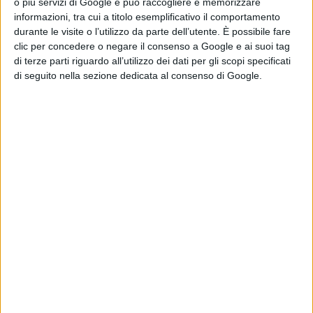
o più servizi di Google e può raccogliere e memorizzare
ambientale, allo scopo di individuare ed eliminare gli
informazioni, tra cui a titolo esemplificativo il comportamento
durante le visite o l’utilizzo da parte dell’utente. È possibile fare
scarichi abusivi di reflui non depurati.
clic per concedere o negare il consenso a Google e ai suoi tag
di terze parti riguardo all’utilizzo dei dati per gli scopi specificati
di seguito nella sezione dedicata al consenso di Google.
La comunicazione degli interventi effettuati e delle
buone pratiche messe in atto – continua Mazzocca – è
stata costante e puntuale, sempre ancorata a dati di
realtà e non c’è stato alcun ‘tran tran burocratico’
nell’affrontare un tema che rappresenta una delle
priorità della Giunta Regionale nell’opera di risanamento
ambientale.
Inoltre, con il Masterplan la Regione ha stanziato la
somma di 15 milioni di euro per il taglio della diga
foranea posta alla foce del fiume Pescara, che ne ha