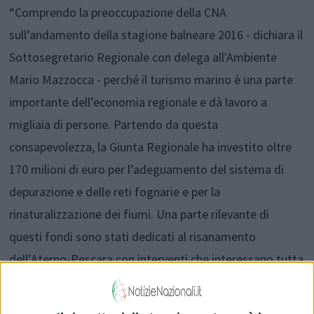
“Comprendo la preoccupazione della CNA
sull’andamento della stagione balneare 2016 - dichiara il
Sottosegretario Regionale con delega all'Ambiente
Mario Mazzocca - perché il turismo marino è una parte
importante dell’economia regionale e dà lavoro a
migliaia di persone. Partendo da questa
consapevolezza, la Giunta Regionale ha investito oltre
170 milioni di euro per l’adeguamento del sistema di
depurazione e delle reti fognarie e per la
rinaturalizzazione dei fiumi. Una parte rilevante di
questi fondi sono stati dedicati al risanamento
dell’Aterno-Pescara con interventi che interessano tutta
l’asta fluviale e che sono attualmente in corso di
lavorazione.