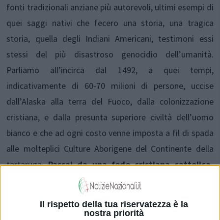
fonti tradizionali anziane più autorevoli, ultimi esempi di
quei saggi nativi che fecero una storia, una tragica
storia, quella degli Indiani Americani, testimoni essi
stessi del più disastroso genocidio dell’umanità.
Parliamo all’incirca dal 1492, a quei tempi,
indicativamente di 60-70 milioni di persone, uccise
dall’Alaska alla terra del Fuoco, dalla colonizzazione
cristiana, e dalla presunta superiore civiltà dell’uomo
bianco e che ad ogni costo venne imposta a fil di spada
alle molteplici Culture Aborigene del Continente della
tartaruga.
Passai da una fede cristiana cattolica,
avendo studiato al collegio dei padri Barnabiti in un
prestigioso collegio fiorentino
assaggiando spesso
Il rispetto della tua riservatezza è la
lo scudiscio , alla Spiritualità dei lakota Sioux, e fui, a
nostra priorità