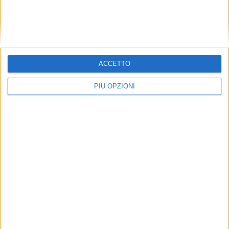
Parigi: il Bataclan riapre i battenti a novembre
Articolo precedente
ACCETTO
PIÙ OPZIONI
Sisma: chiusi campi di Accumoli, il Sottosegretario
Mazzocca ringrazia volontari e Protezione Civile