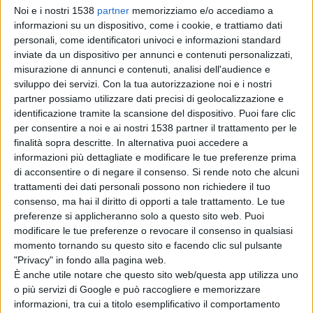
quel tempo, credo uno dei primi “uomini bianchi “ad
Noi e i nostri 1538
partner
memorizziamo e/o accediamo a
informazioni su un dispositivo, come i cookie, e trattiamo dati
essere stato accettato al rito della danza del sole, poi
personali, come identificatori univoci e informazioni standard
romanzato nel film degli anni ’70 dal titolo “Un uomo
inviate da un dispositivo per annunci e contenuti personalizzati,
misurazione di annunci e contenuti, analisi dell'audience e
chiamato cavallo”. Da quel momento in poi ho vissuto
sviluppo dei servizi.
Con la tua autorizzazione noi e i nostri
per oltre 10 anni con i lakota Sioux e poi ogni anno per
partner possiamo utilizzare dati precisi di geolocalizzazione e
identificazione tramite la scansione del dispositivo. Puoi fare clic
almeno un mese, ed in questo modo poter iniziare a
per consentire a noi e ai nostri 1538 partner il trattamento per le
comprendere la spiritualità, la storia, la cultura , la
finalità sopra descritte. In alternativa puoi accedere a
informazioni più dettagliate e modificare le tue preferenze prima
filosofia di un popolo che si credeva imbalsamato nelle
di acconsentire o di negare il consenso.
Si rende noto che alcuni
trattamenti dei dati personali possono non richiedere il tuo
pellicole cinematografiche Hollywwodiane,e che invece
consenso, ma hai il diritto di opporti a tale trattamento. Le tue
continuava a lottare strenuamente per i propri diritti
preferenze si applicheranno solo a questo sito web. Puoi
modificare le tue preferenze o revocare il consenso in qualsiasi
umani, negati all’interno della nazione che ha sempre
momento tornando su questo sito e facendo clic sul pulsante
proclamato di essere un esempio mondiale di
"Privacy" in fondo alla pagina web.
È anche utile notare che questo sito web/questa app utilizza uno
democrazia e libertà? Ma Libertà per chi?? Non certo per
o più servizi di Google e può raccogliere e memorizzare
i nativi Americani, quasi sterminati dai Conquistatori
informazioni, tra cui a titolo esemplificativo il comportamento