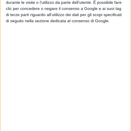
durante le visite o l’utilizzo da parte dell’utente. È possibile fare
Europei che arrivando nel Continente della tartaruga ,
clic per concedere o negare il consenso a Google e ai suoi tag
pretesero di dominare e soggiogare oltre 500 Nazioni
di terze parti riguardo all’utilizzo dei dati per gli scopi specificati
di seguito nella sezione dedicata al consenso di Google.
che vivevano in armonia con madre terra , paghi dei doni
loro dati e da oltre 24.000 anni.
Come sei diventato il loro rappresentante?
Nel 1994 alla danza del sole di mio padre adottivo Chief
leonard Crow Dog Senior, mi chiese di lavorare in
Europa ed in Italia per portare la voce della nazione
Lakota oltre oceano e far conoscere, in tal modo, la
cultura, la storia e la lotta degli Indiani Americani. Mi
chiese anche di lavorare per far si’ che i rappresentanti
dei lakota, un giorno potessero essere ascoltati alle