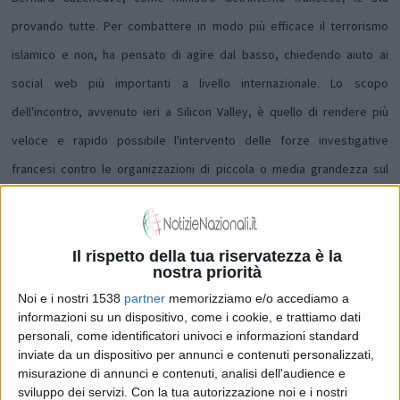
provando tutte. Per combattere in modo più efficace il terrorismo
islamico e non, ha pensato di agire dal basso, chiedendo aiuto ai
social web più importanti a livello internazionale. Lo scopo
dell'incontro, avvenuto ieri a Silicon Valley, è quello di rendere più
veloce e rapido possibile l'intervento delle forze investigative
francesi contro le organizzazioni di piccola o media grandezza sul
territorio francese. L'iniziativa si è resa necessaria visto quello è
successo qualche settimana fa nella città di Parigi, soprattutto nei
confronti della testata giornalistica di Charlie Hebdo. I social hanno
Il rispetto della tua riservatezza è la
nostra priorità
risposto positivamente circa l'impegno di cancellare qualsiasi
Noi e i nostri 1538
partner
memorizziamo e/o accediamo a
materiale di carattere pseudo-terroristico nei rispettivi social. Per
informazioni su un dispositivo, come i cookie, e trattiamo dati
personali, come identificatori univoci e informazioni standard
quanto riguarda una più ampia collaborazione con le autorità francesi,
inviate da un dispositivo per annunci e contenuti personalizzati,
ancora non si sono espressi.
misurazione di annunci e contenuti, analisi dell'audience e
sviluppo dei servizi.
Con la tua autorizzazione noi e i nostri