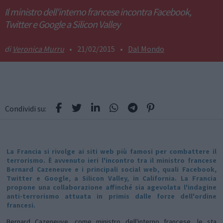
Il ministro dell'interno francese incontra Facebook,
Twitter e Google a Silicon Valley
Veronica Murru
•
21/02/2015
•
Dal Mondo
Condividi su:
La Francia si rivolge ai siti web più famosi per combattere il
terrorismo. È avvenuto ieri l'incontro tra il ministro francese
Bernard Cazeneuve e i principali social web, quali Facebook,
Twitter e Google, a Silicon Valley, in California. La Francia
propone una collaborazione affinché sia agevolata l'indagine
anti-terrorismo attuata in primis dalle forze dell'ordine
francesi.
Bernard Cazeneuve, come ministro dell'interno francese, le sta