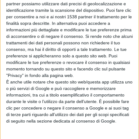
partner possiamo utilizzare dati precisi di geolocalizzazione e
identificazione tramite la scansione del dispositivo. Puoi fare clic
Condividi su:
per consentire a noi e ai nostri 1538 partner il trattamento per le
finalità sopra descritte. In alternativa puoi accedere a
informazioni più dettagliate e modificare le tue preferenze prima
ARGOMENTI:
Google
Social
Facebook
Francia
Parigi
di acconsentire o di negare il consenso.
Si rende noto che alcuni
trattamenti dei dati personali possono non richiedere il tuo
twitter
Silicon Valley
incontro
sicurezza
consenso, ma hai il diritto di opporti a tale trattamento. Le tue
preferenze si applicheranno solo a questo sito web. Puoi
forze dell'ordine
ministro
modificare le tue preferenze o revocare il consenso in qualsiasi
momento tornando su questo sito e facendo clic sul pulsante
"Privacy" in fondo alla pagina web.
È anche utile notare che questo sito web/questa app utilizza uno
o più servizi di Google e può raccogliere e memorizzare
informazioni, tra cui a titolo esemplificativo il comportamento
durante le visite o l’utilizzo da parte dell’utente. È possibile fare
clic per concedere o negare il consenso a Google e ai suoi tag
di terze parti riguardo all’utilizzo dei dati per gli scopi specificati
Articolo successivo
di seguito nella sezione dedicata al consenso di Google.