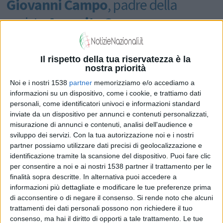
Giovanni Campo
, padre della
regista
Annarita Campo
, verranno
assegnati i premi a lui dedicati a
numerose personalità del campo
Il rispetto della tua riservatezza è la
nostra priorità
dell'arte, della medicina, del
Noi e i nostri 1538
partner
memorizziamo e/o accediamo a
giornalista e di diversi settori.
informazioni su un dispositivo, come i cookie, e trattiamo dati
personali, come identificatori univoci e informazioni standard
I premi sono nati da diversi anni e
inviate da un dispositivo per annunci e contenuti personalizzati,
misurazione di annunci e contenuti, analisi dell'audience e
sono stati assegnati a diverse
sviluppo dei servizi.
Con la tua autorizzazione noi e i nostri
partner possiamo utilizzare dati precisi di geolocalizzazione e
personalità in vari campi, per ultimo,
identificazione tramite la scansione del dispositivo. Puoi fare clic
l'anno scorso, a
Liliana De Curtis
per consentire a noi e ai nostri 1538 partner il trattamento per le
finalità sopra descritte. In alternativa puoi accedere a
figlia del grande Toto', per il libro da
informazioni più dettagliate e modificare le tue preferenze prima
di acconsentire o di negare il consenso.
Si rende noto che alcuni
lei scritto "Totò mio padre" edito da
trattamenti dei dati personali possono non richiedere il tuo
consenso, ma hai il diritto di opporti a tale trattamento. Le tue