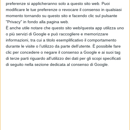
Rizzoli.
preferenze si applicheranno solo a questo sito web. Puoi
modificare le tue preferenze o revocare il consenso in qualsiasi
Questo anno il premio avrà luogo
momento tornando su questo sito e facendo clic sul pulsante
"Privacy" in fondo alla pagina web.
nella città di Rosolini (Sr), dove il
È anche utile notare che questo sito web/questa app utilizza uno
noto imprenditore ha vissuto sino
o più servizi di Google e può raccogliere e memorizzare
informazioni, tra cui a titolo esemplificativo il comportamento
agli ultimi giorni.
durante le visite o l’utilizzo da parte dell’utente. È possibile fare
clic per concedere o negare il consenso a Google e ai suoi tag
L'evento è patrocinato dal Comune
di terze parti riguardo all’utilizzo dei dati per gli scopi specificati
di seguito nella sezione dedicata al consenso di Google.
di Rosolini che ospiterà i premi
presso la sala comunale "Barone
Giovanni Cartia" sita presso il
comune stesso.
Tra i premiati spicca il nome
dell'attrice
Monica Paolucci
,