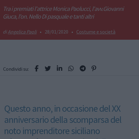
Tra i premiati l'attrice Monica Paolucci, l'avv.Giovanni
Giuca, l'on. Nello Di pasquale e tanti altri
Angelica Paoli
•
28/01/2020
•
Costume e società
Condividi su:
Questo anno, in occasione del XX
anniversario della scomparsa del
noto imprenditore siciliano