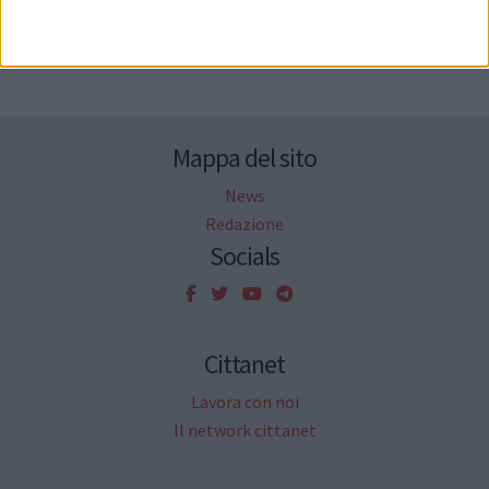
Seguici su Facebook
Mappa del sito
News
Redazione
Socials
Cittanet
Lavora con noi
Il network cittanet