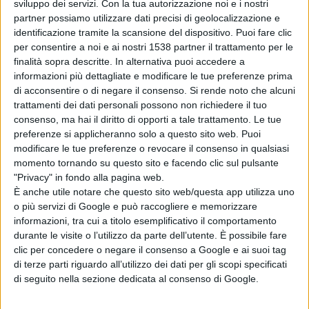
diritto naturale.
Né stabilire quante volte una persona
sviluppo dei servizi.
Con la tua autorizzazione noi e i nostri
partner possiamo utilizzare dati precisi di geolocalizzazione e
possa recarvisi, né invitare la stessa ad espletare le
identificazione tramite la scansione del dispositivo. Puoi fare clic
proprie funzioni direttamente sul macchinario, perché
per consentire a noi e ai nostri 1538 partner il trattamento per le
finalità sopra descritte. In alternativa puoi accedere a
lesivo della dignità personale”.
informazioni più dettagliate e modificare le tue preferenze prima
di acconsentire o di negare il consenso.
Si rende noto che alcuni
trattamenti dei dati personali possono non richiedere il tuo
consenso, ma hai il diritto di opporti a tale trattamento. Le tue
Condividi su:
preferenze si applicheranno solo a questo sito web. Puoi
modificare le tue preferenze o revocare il consenso in qualsiasi
momento tornando su questo sito e facendo clic sul pulsante
ARGOMENTI:
Milano
lavoro
Paderno
Gipicco's
"Privacy" in fondo alla pagina web.
È anche utile notare che questo sito web/questa app utilizza uno
Fabio Amodio
Filtcem Cgil
o più servizi di Google e può raccogliere e memorizzare
informazioni, tra cui a titolo esemplificativo il comportamento
durante le visite o l’utilizzo da parte dell’utente. È possibile fare
clic per concedere o negare il consenso a Google e ai suoi tag
di terze parti riguardo all’utilizzo dei dati per gli scopi specificati
di seguito nella sezione dedicata al consenso di Google.