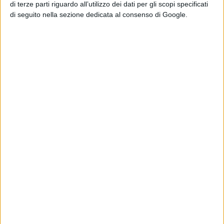
Sito ufficiale:
https://www.bestmagazine.eu
di terze parti riguardo all’utilizzo dei dati per gli scopi specificati
di seguito nella sezione dedicata al consenso di Google.
Facebook:
https://www.facebook.com/BMbestmagazine
Instagram:
https://www.instagram.com/bestmagazine_official
Scrivi a: redazione@bestmagazine.eu
Condividi su:
ARGOMENTI:
Intrattenimento
sport
Modà
#musica
rivista