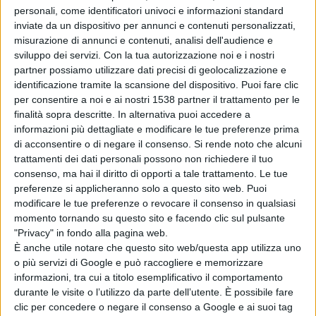
In questo momento di emergenza sanitaria e di
personali, come identificatori univoci e informazioni standard
lockdown quale migliore intrattenimento e svago se
inviate da un dispositivo per annunci e contenuti personalizzati,
misurazione di annunci e contenuti, analisi dell'audience e
non leggere in maniera spensierata una buona rivista? e
sviluppo dei servizi.
Con la tua autorizzazione noi e i nostri
partner possiamo utilizzare dati precisi di geolocalizzazione e
gratis?
identificazione tramite la scansione del dispositivo. Puoi fare clic
per consentire a noi e ai nostri 1538 partner il trattamento per le
finalità sopra descritte. In alternativa puoi accedere a
Best Magazine (rivista) uscirà con cadenza bimestrale
informazioni più dettagliate e modificare le tue preferenze prima
nella elegante versione digitale sfogliabile già arrivata al
di acconsentire o di negare il consenso.
Si rende noto che alcuni
trattamenti dei dati personali possono non richiedere il tuo
numero 87. La rivista è distribuita nelle migliori
consenso, ma hai il diritto di opporti a tale trattamento. Le tue
piattaforme internazionali con 250 interviste esclusive,
preferenze si applicheranno solo a questo sito web. Puoi
modificare le tue preferenze o revocare il consenso in qualsiasi
con i più famosi e noti personaggi Vip del panorama
momento tornando su questo sito e facendo clic sul pulsante
dell'intrattenimento (nazionale ed internazionali) che
"Privacy" in fondo alla pagina web.
È anche utile notare che questo sito web/questa app utilizza uno
l'ha portata a raggiungere un pubblico di qualità
o più servizi di Google e può raccogliere e memorizzare
ottenendo nel 2020 oltre un milione di views mensili.
informazioni, tra cui a titolo esemplificativo il comportamento
durante le visite o l’utilizzo da parte dell’utente. È possibile fare
clic per concedere o negare il consenso a Google e ai suoi tag