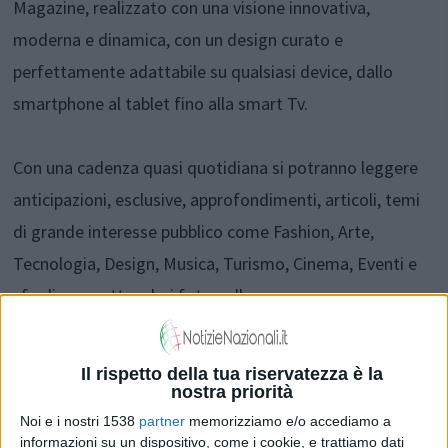
Magazine, realizzato con una visione innovativa,
moderna e dinamica, con un design curato e
perfettamente adattabile su qualsiasi device, dallo
smartphone al tablet fino alla smart Tv.
Con una cadenza quasi quotidiana si potranno leggere
anticipazioni, esclusive, approfondimenti, articoli, temi
di grande interesse pubblico come Fashion, Arte,
Tecnologia, Design, Musica, Turismo, Cinema, Eventi e
sfogliare spettacolari foto gallery.
Il nuovo Best Magazine è molto più di un blog! È la
Il rispetto della tua riservatezza è la
svolta free più fashion ed attuale del web.
nostra priorità
Noi e i nostri 1538
partner
memorizziamo e/o accediamo a
informazioni su un dispositivo, come i cookie, e trattiamo dati