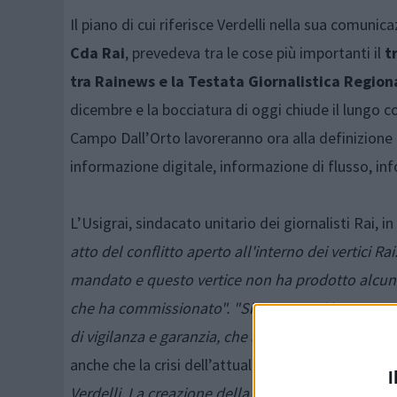
Il piano di cui riferisce Verdelli nella sua comunic
Cda Rai
, prevedeva tra le cose più importanti il
t
tra Rainews e la Testata Giornalistica Region
dicembre e la bocciatura di oggi chiude il lungo con
Campo Dall’Orto lavoreranno ora alla definizione 
informazione digitale, informazione di flusso, in
L’Usigrai, sindacato unitario dei giornalisti Rai,
atto del conflitto aperto all'interno dei vertici R
mandato e questo vertice non ha prodotto alcun p
che ha commissionato". "Siamo ormai in emergenza
di vigilanza e garanzia, che auspichiamo di incon
anche che la crisi dell’attuale vertice aziendale no
I
Verdelli. La creazione della nuova struttura è la pr