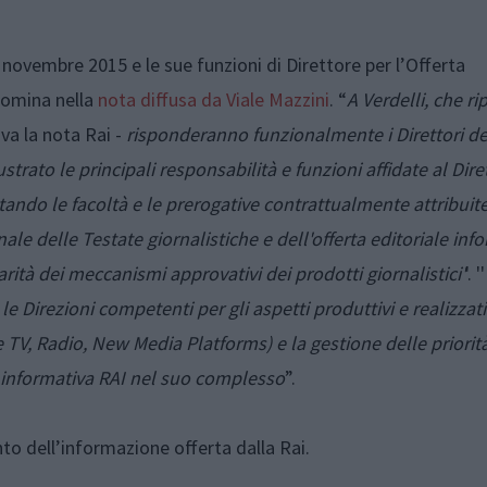
6 novembre 2015 e le sue funzioni di Direttore per l’Offerta
 nomina nella
nota diffusa da Viale Mazzini
. “
A Verdelli, che ri
va la nota Rai -
risponderanno funzionalmente i Direttori de
ustrato le principali responsabilità e funzioni affidate al Dire
stando le facoltà e le prerogative contrattualmente attribuite
ale delle Testate giornalistiche e dell'offerta editoriale inf
larità dei meccanismi approvativi dei prodotti giornalistici'
'. ''
 le Direzioni competenti per gli aspetti produttivi e realizzati
e TV, Radio, New Media Platforms) e la gestione delle priorit
rta informativa RAI nel suo complesso
”.
o dell’informazione offerta dalla Rai.