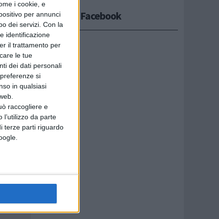
ome i cookie, e
Seguici su Facebook
spositivo per annunci
o dei servizi.
Con la
e identificazione
non fosse
er il trattamento per
icare le tue
ti dei dati personali
 preferenze si
nso in qualsiasi
 web.
uò raccogliere e
 l’utilizzo da parte
i terze parti riguardo
Google.