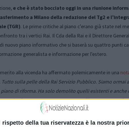
azione,
e che è stato bocciato oggi in una riunione inform
rasferimento a Milano della redazione del Tg2 e l’integ
ale (TGR)
. Le prime critiche al piano c’erano già state nel m
fronto tra i vertici Rai. Il Cda della Rai e il Direttore Genera
di nuovo piano informativo che si baserà su quattro punti ca
formazione generalista e informazione per l'estero.
 in merito alla vicenda ha affermato polemicamente in una
not
ai. Tutto sulla pelle della Rai Servizio Pubblico. Siamo ormai
iano di riforma. Ha solo demolito quelli esistenti e anche 
. Chiediamo un intervento urgente alle istituzioni e alle 
trare presto
". In un
successivo comunicato
il sindacato ha de
n “
si può esaurire nelle dimissioni del Direttore editoriale C
l rispetto della tua riservatezza è la nostra prior
incipale, e nei fatti unica, scelta dell’attuale vertice