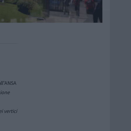
all’ANSA
zione
 vertici