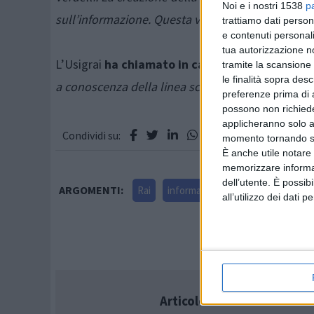
Noi e i nostri 1538
p
sull’informazione. Questa vicenda non può chiud
trattiamo dati person
e contenuti personali
tua autorizzazione no
L’Usigrai
ha chiamato in causa la stessa figura
tramite la scansione 
le finalità sopra des
a conoscenza della linea scelta dal Direttore edit
preferenze prima di 
possono non richieder
applicheranno solo a
Condividi su:
momento tornando su 
È anche utile notare
memorizzare informazi
dell’utente. È possib
ARGOMENTI:
Rai
informazione
Carlo Verdelli
all’utilizzo dei dati 
Articolo successivo