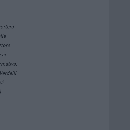
porterà
lle
ttore
 ai
ormativa,
Verdelli
vi
à