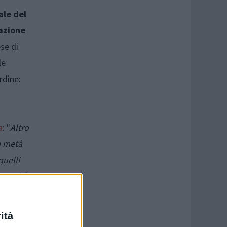
ale del
razione
ese di
le
rdine:
a
: "
Altro
 a metà
quelli
autorità
tto
arlo
ità