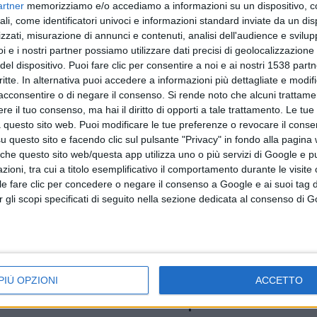
artner
memorizziamo e/o accediamo a informazioni su un dispositivo, c
ersi qui
”.
ali, come identificatori univoci e informazioni standard inviate da un di
zzati, misurazione di annunci e contenuti, analisi dell'audience e svilupp
i e i nostri partner possiamo utilizzare dati precisi di geolocalizzazione 
 del Direttore Generale
perché “
non è credibile che il Dg 
del dispositivo. Puoi fare clic per consentire a noi e ai nostri 1538 partn
critte. In alternativa puoi accedere a informazioni più dettagliate e modif
oriale
”.
acconsentire o di negare il consenso.
Si rende noto che alcuni trattamen
e il tuo consenso, ma hai il diritto di opporti a tale trattamento. Le tue
 questo sito web. Puoi modificare le tue preferenze o revocare il conse
questo sito e facendo clic sul pulsante "Privacy" in fondo alla pagina
 che questo sito web/questa app utilizza uno o più servizi di Google e p
oni, tra cui a titolo esemplificativo il comportamento durante le visite o
ile fare clic per concedere o negare il consenso a Google e ai suoi tag d
Libertà di informazione
Usigrai
per gli scopi specificati di seguito nella sezione dedicata al consenso di 
PIÙ OPZIONI
ACCETTO
Articolo precedente