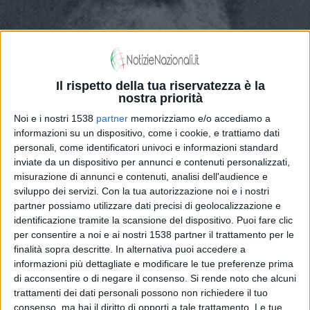
Il rispetto della tua riservatezza è la
nostra priorità
Noi e i nostri 1538
partner
memorizziamo e/o accediamo a
informazioni su un dispositivo, come i cookie, e trattiamo dati
personali, come identificatori univoci e informazioni standard
inviate da un dispositivo per annunci e contenuti personalizzati,
Saggi filosofici; perchè il Capitalismo è
misurazione di annunci e contenuti, analisi dell'audience e
sviluppo dei servizi.
Con la tua autorizzazione noi e i nostri
andato in crisi? Una lettura da una
partner possiamo utilizzare dati precisi di geolocalizzazione e
identificazione tramite la scansione del dispositivo. Puoi fare clic
prospettiva marxista.
per consentire a noi e ai nostri 1538 partner il trattamento per le
finalità sopra descritte. In alternativa puoi accedere a
informazioni più dettagliate e modificare le tue preferenze prima
di acconsentire o di negare il consenso.
Si rende noto che alcuni
trattamenti dei dati personali possono non richiedere il tuo
consenso, ma hai il diritto di opporti a tale trattamento. Le tue