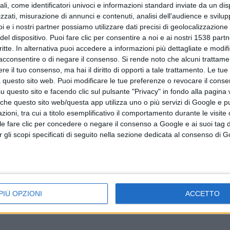
ali, come identificatori univoci e informazioni standard inviate da un di
zzati, misurazione di annunci e contenuti, analisi dell'audience e svilupp
i e i nostri partner possiamo utilizzare dati precisi di geolocalizzazione 
del dispositivo. Puoi fare clic per consentire a noi e ai nostri 1538 partn
critte. In alternativa puoi accedere a informazioni più dettagliate e modif
acconsentire o di negare il consenso.
Si rende noto che alcuni trattamen
e il tuo consenso, ma hai il diritto di opporti a tale trattamento. Le tue
 questo sito web. Puoi modificare le tue preferenze o revocare il conse
questo sito e facendo clic sul pulsante "Privacy" in fondo alla pagina
 che questo sito web/questa app utilizza uno o più servizi di Google e p
oni, tra cui a titolo esemplificativo il comportamento durante le visite o
ile fare clic per concedere o negare il consenso a Google e ai suoi tag d
per gli scopi specificati di seguito nella sezione dedicata al consenso di 
PIÙ OPZIONI
ACCETTO