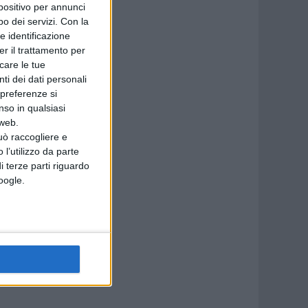
spositivo per annunci
o dei servizi.
Con la
e identificazione
er il trattamento per
icare le tue
ti dei dati personali
 preferenze si
nso in qualsiasi
 web.
uò raccogliere e
 l’utilizzo da parte
i terze parti riguardo
Google.