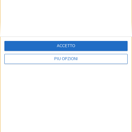
ACCETTO
PIÙ OPZIONI
Seguici su Facebook
Mappa del sito
News
Redazione