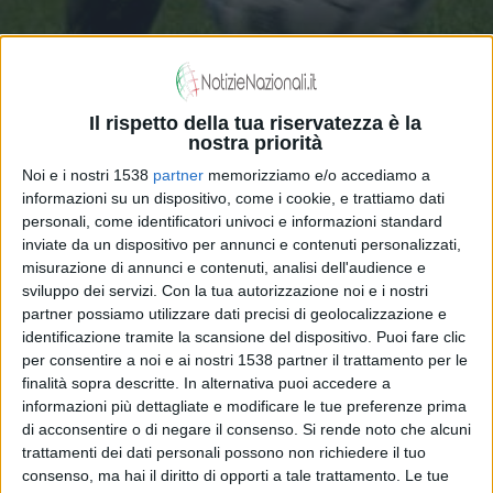
Il rispetto della tua riservatezza è la
nostra priorità
Noi e i nostri 1538
partner
memorizziamo e/o accediamo a
Calcio FIFA/FIF pro 2016 Buffon, Chiellini,
informazioni su un dispositivo, come i cookie, e trattiamo dati
personali, come identificatori univoci e informazioni standard
Bonucci e Verratti gli italiani candidati al
inviate da un dispositivo per annunci e contenuti personalizzati,
misurazione di annunci e contenuti, analisi dell'audience e
Dream Team Top 11 d' Europa
sviluppo dei servizi.
Con la tua autorizzazione noi e i nostri
partner possiamo utilizzare dati precisi di geolocalizzazione e
identificazione tramite la scansione del dispositivo. Puoi fare clic
per consentire a noi e ai nostri 1538 partner il trattamento per le
finalità sopra descritte. In alternativa puoi accedere a
informazioni più dettagliate e modificare le tue preferenze prima
di acconsentire o di negare il consenso.
Si rende noto che alcuni
trattamenti dei dati personali possono non richiedere il tuo
consenso, ma hai il diritto di opporti a tale trattamento. Le tue