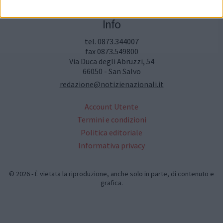
Info
tel. 0873.344007
fax 0873.549800
Via Duca degli Abruzzi, 54
66050 - San Salvo
redazione@notizienazionali.it
Account Utente
Termini e condizioni
Politica editoriale
Informativa privacy
© 2026 - È vietata la riproduzione, anche solo in parte, di contenuto e
grafica.