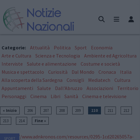
Categorie:
Attualità
Politica
Sport
Economia
Arte e Cultura
Scienza e Tecnologia
Ambiente ed Agricoltura
Interviste
Salute e alimentazione
Costume e società
Musica e spettacolo
Curiosità
Dal Mondo
Cronaca
Italia
Alla scoperta della Sardegna
Consigli
Mediatech
Cultura
Appuntamenti
Salute
Dall'Abruzzo
Associazioni
Territorio
Personaggi
Cinema
Libri
Sanità
Cinema e televisione
« Inizio
206
207
208
209
210
211
212
213
214
Fine »
SPORT