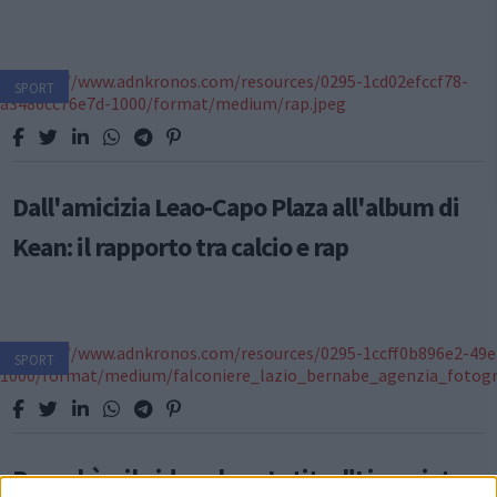
SPORT
Dall'amicizia Leao-Capo Plaza all'album di
Kean: il rapporto tra calcio e rap
SPORT
Bernabè e il video choc, Lotito: "Licenziato