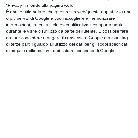
"Privacy" in fondo alla pagina web.
È anche utile notare che questo sito web/questa app utilizza uno
SPORT
o più servizi di Google e può raccogliere e memorizzare
informazioni, tra cui a titolo esemplificativo il comportamento
durante le visite o l’utilizzo da parte dell’utente. È possibile fare
clic per concedere o negare il consenso a Google e ai suoi tag
Australian Open, Anna Kalinskaya si ritira
di terze parti riguardo all’utilizzo dei dati per gli scopi specificati
di seguito nella sezione dedicata al consenso di Google.
senza scendere in campo
SPORT
Pep Guardiola si separa dalla moglie Cristina