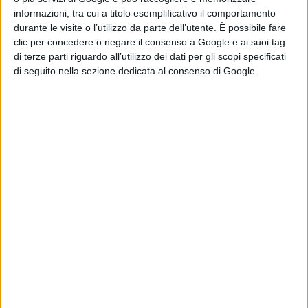
bisogna arrivarci quarti o quinti, ma ci guardiamo il
informazioni, tra cui a titolo esemplificativo il comportamento
durante le visite o l’utilizzo da parte dell’utente. È possibile fare
giusto. È un po' come la storiella del 'se vi comportate
clic per concedere o negare il consenso a Google e ai suoi tag
bene, a Natale vi faccio un bel regalo'. Guardiamo
di terze parti riguardo all’utilizzo dei dati per gli scopi specificati
di seguito nella sezione dedicata al consenso di Google.
quest'aspetto come qualcosa in più, noi andiamo
sempre in campo per vincere", ha affermato quindi De
Rossi.
Sul percorso fatto fin qui con la Roma: "Mancano i tre
punti con l'Inter, poi sarebbe stato tutto perfetto. Non
abbiamo fatto niente finora ma sono soddisfatto. So
meglio di tutti come in questa città i giudizi possano
cambiare in un secondo per questo cerco di tenere i
ragazzi con la testa dentro Trigoria e fuori da social e
giornali. Sono contento per quello che ho creato con