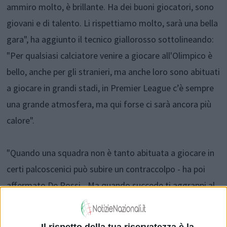
ammiro molto, è brillante. Ha dei buoni giocatori, sono
giovani e di talento. Li rispettiamo molto, sarà una bella
gara", ha aggiunto il tecnico giallorosso sottolineando:
"Per qualsiasi calciatore venire a giocare all'Olimpico è
bello, anche per gli stranieri, ma anche loro sono abituati
a giocare in grandi stadi, in Premier League c’è sempre
una grande atmosfera, ma qui forse ci sarà ancora più
calore".
"Quando una squadra non è tanto abituata a giocare in
certi palcoscenici può subire un contraccolpo - ha poi
affermato De Rossi - Ma quando succede ti aggrappi al
calcio, alla struttura di squadra che ti dice dove
muoverti e loro lo sanno fare bene e quel gap di