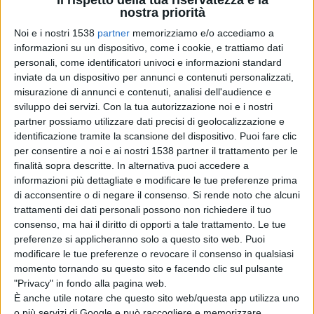
Il rispetto della tua riservatezza è la
esperienza rispetto ai nostri lo colmeranno con la
nostra priorità
conoscenza". "Noi dobbiamo scendere in campo per
Noi e i nostri 1538
partner
memorizziamo e/o accediamo a
informazioni su un dispositivo, come i cookie, e trattiamo dati
dimostrargli che siamo giocatori di un livello incredibile,
personali, come identificatori univoci e informazioni standard
probabilmente superiori a loro e porteremo a casa la
inviate da un dispositivo per annunci e contenuti personalizzati,
misurazione di annunci e contenuti, analisi dell'audience e
vittoria grazie a questo. Non dobbiamo aspettarci che
sviluppo dei servizi.
Con la tua autorizzazione noi e i nostri
loro si mettano paura dello stadio e che così potremmo
partner possiamo utilizzare dati precisi di geolocalizzazione e
identificazione tramite la scansione del dispositivo. Puoi fare clic
passa il turno facilmente. Sarà una gara dura", ha detto
per consentire a noi e ai nostri 1538 partner il trattamento per le
ancora.
finalità sopra descritte. In alternativa puoi accedere a
informazioni più dettagliate e modificare le tue preferenze prima
di acconsentire o di negare il consenso.
Si rende noto che alcuni
La questione ranking è una motivazione extra? "Noi
trattamenti dei dati personali possono non richiedere il tuo
consenso, ma hai il diritto di opporti a tale trattamento. Le tue
giochiamo per vincere e passare il turno, magari diamo
preferenze si applicheranno solo a questo sito web. Puoi
un occhio diverso alle connazionali perché se l'Italia
modificare le tue preferenze o revocare il consenso in qualsiasi
momento tornando su questo sito e facendo clic sul pulsante
resta tra le prime due del ranking potrebbe bastare il
"Privacy" in fondo alla pagina web.
È anche utile notare che questo sito web/questa app utilizza uno
quinto posto per andare in Champions League. Poi
o più servizi di Google e può raccogliere e memorizzare