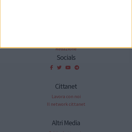
Mappa del sito
News
Redazione
Socials
Cittanet
Lavora con noi
Il network cittanet
Altri Media