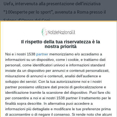
Uefa, intervenuta alla presentazione dell'iniziativa
“100esperte per lo sport”, avvenuta a Roma presso il
Salone d’Onore del Coni.
Condividi su:
Il rispetto della tua riservatezza è la
nostra priorità
Noi e i nostri 1538
partner
memorizziamo e/o accediamo a
informazioni su un dispositivo, come i cookie, e trattiamo dati
personali, come identificatori univoci e informazioni standard
inviate da un dispositivo per annunci e contenuti personalizzati,
misurazione di annunci e contenuti, analisi dell'audience e
sviluppo dei servizi.
Con la tua autorizzazione noi e i nostri
partner possiamo utilizzare dati precisi di geolocalizzazione e
Articolo successivo
identificazione tramite la scansione del dispositivo. Puoi fare clic
per consentire a noi e ai nostri 1538 partner il trattamento per le
finalità sopra descritte. In alternativa puoi accedere a
Sport, Salis: "Importante lavorare sull'aspetto
informazioni più dettagliate e modificare le tue preferenze prima
di acconsentire o di negare il consenso.
Si rende noto che alcuni