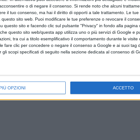
acconsentire o di negare il consenso.
Si rende noto che alcuni trattamen
e il tuo consenso, ma hai il diritto di opporti a tale trattamento. Le tue
 questo sito web. Puoi modificare le tue preferenze o revocare il conse
questo sito e facendo clic sul pulsante "Privacy" in fondo alla pagina
 che questo sito web/questa app utilizza uno o più servizi di Google e p
oni, tra cui a titolo esemplificativo il comportamento durante le visite o
ile fare clic per concedere o negare il consenso a Google e ai suoi tag d
per gli scopi specificati di seguito nella sezione dedicata al consenso di 
PIÙ OPZIONI
ACCETTO