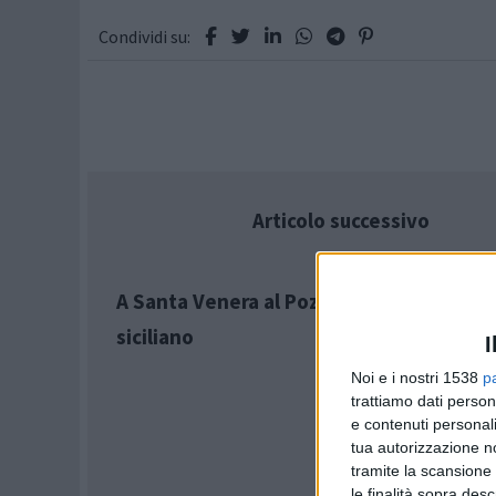
Condividi su:
Articolo successivo
A Santa Venera al Pozzo la 'Cura' del Coro
siciliano
I
Noi e i nostri 1538
p
trattiamo dati person
e contenuti personali
tua autorizzazione no
tramite la scansione 
le finalità sopra des