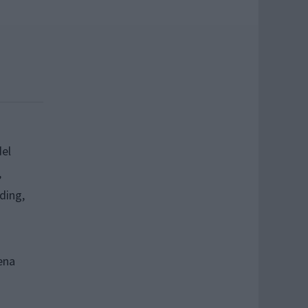
del
,
ding,
ena