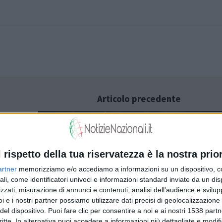
Articolo precedente
 lirico
l rispetto della tua riservatezza è la nostra prior
artner
memorizziamo e/o accediamo a informazioni su un dispositivo, c
ali, come identificatori univoci e informazioni standard inviate da un di
zzati, misurazione di annunci e contenuti, analisi dell'audience e svilupp
Almanacco di Mercoledì 6 Settembre di
i e i nostri partner possiamo utilizzare dati precisi di geolocalizzazione 
del dispositivo. Puoi fare clic per consentire a noi e ai nostri 1538 partn
NotizieNazionali!
critte. In alternativa puoi accedere a informazioni più dettagliate e modif