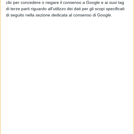
clic per concedere o negare il consenso a Google e ai suoi tag
La lega vota sull'ingresso di fondi.
di terze parti riguardo all’utilizzo dei dati per gli scopi specificati
di seguito nella sezione dedicata al consenso di Google.
Calvario immobile, giostra dei tamponi.
GAZZETTA DELLO
SPORT:
https://www.notizienazionali.it/notizie/sport/274
stampa---quotidiani-sportivi
TUTTOSPORT:
https://www.notizienazionali.it/notizie/at
stampa---quotidiani-sportivi
Condividi su: