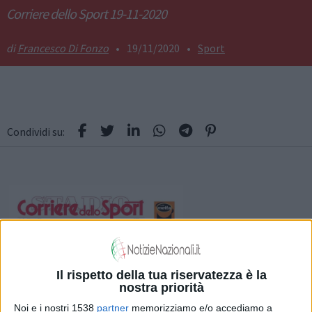
Corriere dello Sport 19-11-2020
Francesco Di Fonzo
•
19/11/2020
•
Sport
Condividi su:
Il rispetto della tua riservatezza è la
nostra priorità
Noi e i nostri 1538
partner
memorizziamo e/o accediamo a