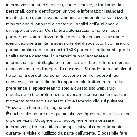
informazioni su un dispositivo, come i cookie, e trattiamo dati
personali, come identificatori univoci e informazioni standard
inviate da un dispositivo per annunci e contenuti personalizzati,
misurazione di annunci e contenuti, analisi dell'audience e
sviluppo dei servizi.
Con la tua autorizzazione noi e i nostri
partner possiamo utilizzare dati precisi di geolocalizzazione e
identificazione tramite la scansione del dispositivo. Puoi fare clic
per consentire a noi e ai nostri 1538 partner il trattamento per le
finalità sopra descritte. In alternativa puoi accedere a
informazioni più dettagliate e modificare le tue preferenze prima
di acconsentire o di negare il consenso.
Si rende noto che alcuni
"Grazie Mancio". A tre anni dalla vergogna mondiale, di
trattamenti dei dati personali possono non richiedere il tuo
consenso, ma hai il diritto di opporti a tale trattamento. Le tue
nuovo tra i primi d'Europa. Battuta la Bosnia 2-0, gol di
preferenze si applicheranno solo a questo sito web. Puoi
Belotti e Berardi. A ottobre sarà Final Four.
modificare le tue preferenze o revocare il consenso in qualsiasi
momento tornando su questo sito e facendo clic sul pulsante
"Privacy" in fondo alla pagina web.
Roma modello Benfica. Scelta a sorpresa di Friedkin, il
È anche utile notare che questo sito web/questa app utilizza uno
o più servizi di Google e può raccogliere e memorizzare
portoghese Pinto nuovo DG
informazioni, tra cui a titolo esemplificativo il comportamento
durante le visite o l’utilizzo da parte dell’utente. È possibile fare