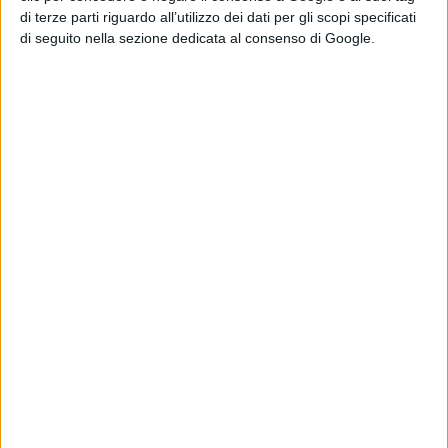
faraoniche per portarlo lontano dalle rive del Tevere.
di terze parti riguardo all’utilizzo dei dati per gli scopi specificati
di seguito nella sezione dedicata al consenso di Google.
Una bandiera come oggi ce ne sono poche nel
calcio, che ha inciso il suo nome ai "piedi" della
Lupa che sicuramente ha allattato in qualche
maniera anche lui, e come i sette tre di Roma e i
suoi Cesari ha fatto e continua a far grande la sua
squadra e la sua città. Tanti Auguri Campione!
Condividi su:
ARGOMENTI:
Compleanno
Francesco Totti
#Roma