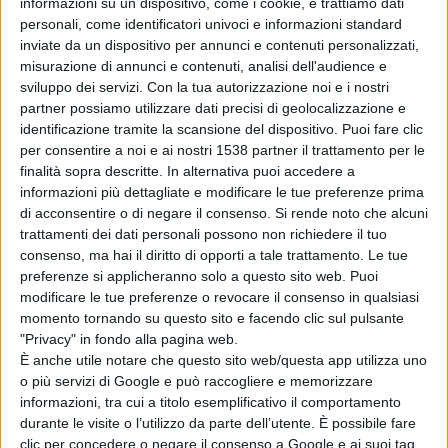
informazioni su un dispositivo, come i cookie, e trattiamo dati
imprevedibili ad ogni pallone che gioca, mettendo i
personali, come identificatori univoci e informazioni standard
compagni sempre in condizione di far gol, e spesso
inviate da un dispositivo per annunci e contenuti personalizzati,
misurazione di annunci e contenuti, analisi dell'audience e
come se non potesse farne a meno li realizza anche lui.
sviluppo dei servizi.
Con la tua autorizzazione noi e i nostri
partner possiamo utilizzare dati precisi di geolocalizzazione e
identificazione tramite la scansione del dispositivo. Puoi fare clic
Ventiquattro anni sono passati dal suo esordio in
per consentire a noi e ai nostri 1538 partner il trattamento per le
serie A il 26 Marzo del 1993
quando a soli 16 anni fu
finalità sopra descritte. In alternativa puoi accedere a
informazioni più dettagliate e modificare le tue preferenze prima
mandato in campo dal grande maestro Vujadin Boskov.
di acconsentire o di negare il consenso.
Si rende noto che alcuni
Vinse il campionato del mondo con la Nazionale Italiana
trattamenti dei dati personali possono non richiedere il tuo
consenso, ma hai il diritto di opporti a tale trattamento. Le tue
nel 2006, coronando il sogno di ogni calciatore. Un
preferenze si applicheranno solo a questo sito web. Puoi
ragazzo ormai non più tanto ragazzo, ma un uomo con
modificare le tue preferenze o revocare il consenso in qualsiasi
momento tornando su questo sito e facendo clic sul pulsante
la faccia pulita ancora da "pupone" appunto, che ha
"Privacy" in fondo alla pagina web.
fatto della sua famiglia, del calcio e della sua Roma le
È anche utile notare che questo sito web/questa app utilizza uno
o più servizi di Google e può raccogliere e memorizzare
uniche ragioni di vita senza mai separarsi da nessuna
informazioni, tra cui a titolo esemplificativo il comportamento
delle tre, anche quando alla Roma arrivavano offerte
durante le visite o l’utilizzo da parte dell’utente. È possibile fare
clic per concedere o negare il consenso a Google e ai suoi tag