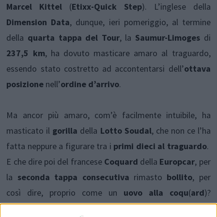
Marcel Kittel
(
Etixx-Quick Step
). L’inglese della
Dimension Data
, dunque, ieri pomeriggio, al termine
della
quarta tappa del Tour
, la
Saumur-Limoges
di
237,5 km
, ha dovuto masticare amaro al traguardo,
essendo stato costretto ad accontentarsi dell’
ottava
posizione
nell’
ordine d’arrivo
.
Ma ancor più amaro, com’è facilmente intuibile, ha
masticato il
gorilla
della
Lotto Soudal
, che non ce l’ha
fatta neppure a figurare tra i
primi dieci al traguardo
.
E che dire poi del francese
Coquard
della
Europcar
, per
la
seconda tappa consecutiva
rimasto
bollito
, per
così dire, proprio come un
uovo alla coqu
(
ard
)?
Bisogna osservare, però, che rispetto alla giornata di