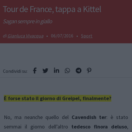
Tour de France, tappa a Kittel
Sagan sempre in giallo
Gianluca Vivacqua
•
06/07/2016
•
Sport
Condividi su:
Ė forse stato il giorno di Greipel, finalmente?
No, ma neanche quello del
Cavendish ter
: è stato
semmai il giorno dell’altro
tedesco finora deluso
,