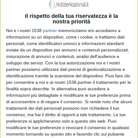
lunedì
ha
migliorato il suo piazzamento
: da
terzo
a
secondo
, così da avere la soddisfazione di mettersi alle
Il rispetto della tua riservatezza è la
nostra priorità
spalle la
maglia gialla in carica
,
Peter Sagan
.
Noi e i nostri 1538
partner
memorizziamo e/o accediamo a
informazioni su un dispositivo, come i cookie, e trattiamo dati
In
classifica generale
non cambia niente, dal punto di
personali, come identificatori univoci e informazioni standard
inviate da un dispositivo per annunci e contenuti personalizzati,
vista dei
nomi al vertice
: muta, però, a tutto vantaggio
misurazione di annunci e contenuti, analisi dell'audience e
dello
slovacco della Tinkoff,
il
crono-divario
rispetto
sviluppo dei servizi.
Con la tua autorizzazione noi e i nostri
partner possiamo utilizzare dati precisi di geolocalizzazione e
ai suoi
immediati inseguitori
. Così
Alaphilippe
, della
identificazione tramite la scansione del dispositivo. Puoi fare clic
Etixx-Quick Step
, passa da
-8’’
a
-12’’
, e
Valverde
per consentire a noi e ai nostri 1538 partner il trattamento per le
finalità sopra descritte. In alternativa puoi accedere a
della
Movistar
da -
10’’
a -
14’’
.
informazioni più dettagliate e modificare le tue preferenze prima
di acconsentire o di negare il consenso.
Si rende noto che alcuni
trattamenti dei dati personali possono non richiedere il tuo
Niente
fuga-lampo
, ieri. Per vedere un’
evasione dal
consenso, ma hai il diritto di opporti a tale trattamento. Le tue
preferenze si applicheranno solo a questo sito web. Puoi
gruppo
si è dovuto attendere il
21° km
dal via, e si è
modificare le tue preferenze o revocare il consenso in qualsiasi
trattato di un
picchetto di ben sette uomini
:
Bodnar
momento tornando su questo sito e facendo clic sul pulsante