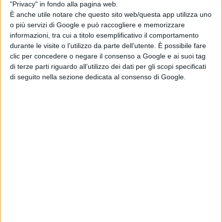
"Privacy" in fondo alla pagina web.
(
Tinkoff
),
Irizar
(
Trek-Segafredo
),
Berhane
È anche utile notare che questo sito web/questa app utilizza uno
(
Dimension Data
),
Schillinger
(
Bora-Argon18
),
De
o più servizi di Google e può raccogliere e memorizzare
informazioni, tra cui a titolo esemplificativo il comportamento
Gendt
(
Lotto-Soudal
),
Vermote
(
Etixx-Quick Step
) e
durante le visite o l’utilizzo da parte dell’utente. È possibile fare
Impey
(
Orica-BikeExchange
). La loro avventura non
clic per concedere o negare il consenso a Google e ai suoi tag
di terze parti riguardo all’utilizzo dei dati per gli scopi specificati
dura molto:
nove km dopo
, il drappello si spacca e agli
di seguito nella sezione dedicata al consenso di Google.
unici due superstiti,
Schillinger
e
Irizar
, si aggiungono
Naesen
(
Iam
) e
Gougerard
(
Ag2r
).
Il
nuovo quartetto
resiste, con un
distacco rispetto al
gruppo
oscillante tra i
5’
e i
4’
, fino a
39 km
dall’arrivo,
allorché perde
Gougerard
. Resta così un trio, che
mantiene la testa fino a
8 km dal traguardo
: ed è
proprio in quel momento che anche
Schillinger
,
vincitore dello
sprint intermedio
a L
e Dorat
, getta la