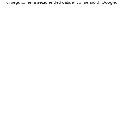
di seguito nella sezione dedicata al consenso di Google.
(ESP)
Mirra ANDREEVA [8] - Jil TEICHMANN (SUI)
Jakub MENSIK (CZE) [26] - Andrey RUBLEV [11]
Le partite del Roland Garros saranno trasmesse in
diretta televisiva e in esclusiva sui canali Eurosport,
visibili tramite smart tv. I match saranno quindi
disponibili, anche in streaming, su HBO Max, Discovery+,
Dazn, TimVision e Prime Video Channels.