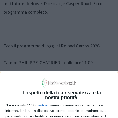
mattatore di Novak Djokovic, e Casper Ruud. Ecco il
programma completo.
Ecco il programma di oggi al Roland Garros 2026:
Campo PHILIPPE-CHATRIER - dalle ore 11:00
Marta KOSTYUK (UKR) [15] - Iga SWIATEK (POL) [3]
Il rispetto della tua riservatezza è la
Elina SVITOLINA (UKR) [7] - Belinda BENCIC (SUI) [11]
nostra priorità
Noi e i nostri 1538
partner
memorizziamo e/o accediamo a
informazioni su un dispositivo, come i cookie, e trattiamo dati
Non prima delle ore 15:30
personali, come identificatori univoci e informazioni standard