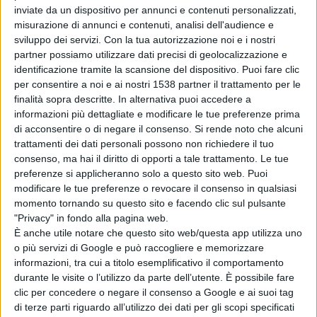
inviate da un dispositivo per annunci e contenuti personalizzati,
misurazione di annunci e contenuti, analisi dell'audience e
Jesper DE JONG (NED) - Alexander ZVEREV (GER) [2]
sviluppo dei servizi.
Con la tua autorizzazione noi e i nostri
partner possiamo utilizzare dati precisi di geolocalizzazione e
identificazione tramite la scansione del dispositivo. Puoi fare clic
Non prima delle ore 20:15
per consentire a noi e ai nostri 1538 partner il trattamento per le
finalità sopra descritte. In alternativa puoi accedere a
informazioni più dettagliate e modificare le tue preferenze prima
Casper RUUD (NOR) [15] - Joao FONSECA (BRA) [28]
di acconsentire o di negare il consenso.
Si rende noto che alcuni
trattamenti dei dati personali possono non richiedere il tuo
consenso, ma hai il diritto di opporti a tale trattamento. Le tue
preferenze si applicheranno solo a questo sito web. Puoi
modificare le tue preferenze o revocare il consenso in qualsiasi
momento tornando su questo sito e facendo clic sul pulsante
Campo SUZANNE-LENGLEN - dalle ore 11:00
"Privacy" in fondo alla pagina web.
È anche utile notare che questo sito web/questa app utilizza uno
o più servizi di Google e può raccogliere e memorizzare
Sorana CIRSTEA (ROU) [18] - Xiyu WANG (CHN)
informazioni, tra cui a titolo esemplificativo il comportamento
durante le visite o l’utilizzo da parte dell’utente. È possibile fare
clic per concedere o negare il consenso a Google e ai suoi tag
Rafael JODAR (ESP) [27] - Pablo CARRENO BUSTA
di terze parti riguardo all’utilizzo dei dati per gli scopi specificati