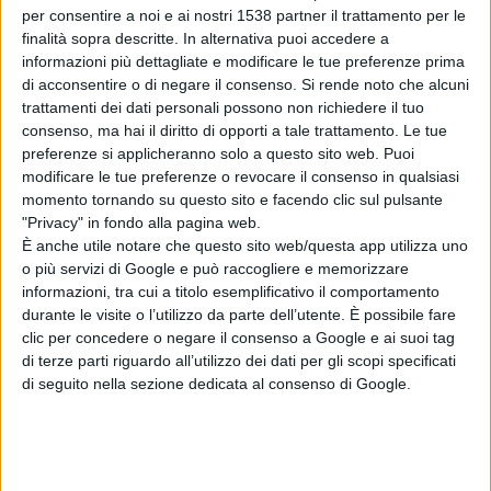
per consentire a noi e ai nostri 1538 partner il trattamento per le
finalità sopra descritte. In alternativa puoi accedere a
Le prove libere e le prequalifiche del Gran Premio d'Italia
informazioni più dettagliate e modificare le tue preferenze prima
di MotoGp saranno trasmesse in diretta televisiva e in
di acconsentire o di negare il consenso.
Si rende noto che alcuni
trattamenti dei dati personali possono non richiedere il tuo
esclusiva sui canali SkySport e si potranno seguire anche
consenso, ma hai il diritto di opporti a tale trattamento. Le tue
in streaming sull'app SkyGo e su NOW.
preferenze si applicheranno solo a questo sito web. Puoi
modificare le tue preferenze o revocare il consenso in qualsiasi
momento tornando su questo sito e facendo clic sul pulsante
"Privacy" in fondo alla pagina web.
È anche utile notare che questo sito web/questa app utilizza uno
o più servizi di Google e può raccogliere e memorizzare
informazioni, tra cui a titolo esemplificativo il comportamento
Condividi su:
durante le visite o l’utilizzo da parte dell’utente. È possibile fare
clic per concedere o negare il consenso a Google e ai suoi tag
di terze parti riguardo all’utilizzo dei dati per gli scopi specificati
di seguito nella sezione dedicata al consenso di Google.