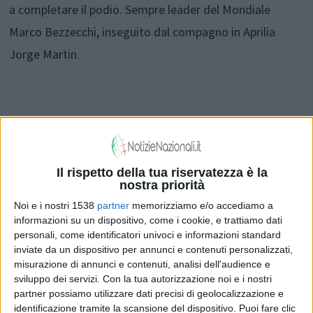
a completare il podio. Sempre leader del Mondiale
Marco Bezzecchi, inseguito dal compagno in Aprilia
Jorge Martin.
Le prove libere e le prequalifiche del Gran Premio d'Italia
di MotoGp sono in programma oggi, venerdì 29 maggio.
Il rispetto della tua riservatezza è la
nostra priorità
Per la prima sessione di prove libere l'appuntamento è
Noi e i nostri 1538
partner
memorizziamo e/o accediamo a
alle ore 10.45, mentre per le prequalifiche, che
informazioni su un dispositivo, come i cookie, e trattiamo dati
determineranno chi volerà direttamente al Q2 nelle
personali, come identificatori univoci e informazioni standard
inviate da un dispositivo per annunci e contenuti personalizzati,
qualifiche del sabato, si dovrà attendere le 15.
misurazione di annunci e contenuti, analisi dell'audience e
sviluppo dei servizi.
Con la tua autorizzazione noi e i nostri
partner possiamo utilizzare dati precisi di geolocalizzazione e
identificazione tramite la scansione del dispositivo. Puoi fare clic