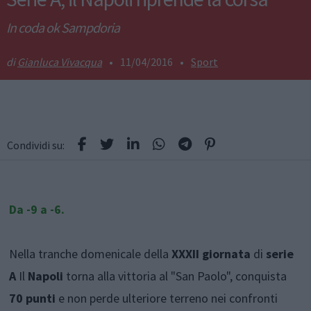
In coda ok Sampdoria
Gianluca Vivacqua
•
11/04/2016
•
Sport
Condividi su:
Da -9 a -6.
Nella tranche domenicale della
XXXII giornata
di
serie
A
Il
Napoli
torna alla vittoria al "San Paolo", conquista
70 punti
e non perde ulteriore terreno nei confronti