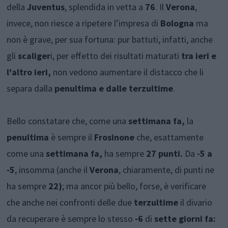
della
Juventus
, splendida in vetta a
76
. Il
Verona
,
invece, non riesce a ripetere l’impresa di
Bologna
ma
non è grave, per sua fortuna: pur battuti, infatti, anche
gli
scaliger
i, per effetto dei risultati maturati
tra ieri e
l'altro ieri,
non vedono aumentare il distacco che li
separa dalla
penultima e dalle terzultime
.
Bello constatare che, come una
settimana fa,
la
penultima
è sempre il
Frosinone
che, esattamente
come una
settimana fa,
ha sempre
27 punti.
Da
-5 a
-5
, insomma (anche il
Verona
, chiaramente, di punti ne
ha sempre
22)
; ma ancor più bello, forse, è verificare
che anche nei confronti delle due
terzultime
il divario
da recuperare è sempre lo stesso
-6
di
sette giorni fa: