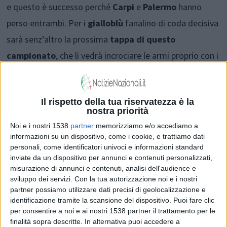
e questo è successo perché
Carpi
e
Palermo
hanno
perso entrambi. Per i
gialloblù
fanalino di coda decisiva
sarà senz’altro la prossima
tappa di questo
campionato
, che li vedrà incrociare le armi proprio con i
ciociari
di
Stellone
, in una gara che si preannuncia già
ad altissima intensità. Certo, è un vero peccato che,
Il rispetto della tua riservatezza è la
vista questa situazione di
stabilità in bassa classifica
,
nostra priorità
il
Verona
abbia avuto la sorte di giocare proprio a
Noi e i nostri 1538
partner
memorizziamo e/o accediamo a
Napoli
, dove, se non si fosse vinto, probabilmente si
informazioni su un dispositivo, come i cookie, e trattiamo dati
personali, come identificatori univoci e informazioni standard
sarebbe già dovuto dire addio al
sogno-scudetto
.
inviate da un dispositivo per annunci e contenuti personalizzati,
Invece il perentorio
3-0
della
sarriana
(
Gabbiadini
al
misurazione di annunci e contenuti, analisi dell'audience e
sviluppo dei servizi.
Con la tua autorizzazione noi e i nostri
33
’,
Insigne
su
rigore
al
47
’ e
Callejon
al
70
’) fa
partner possiamo utilizzare dati precisi di geolocalizzazione e
rimanere tutto sospeso in quel
pressappochismo
in cui
identificazione tramite la scansione del dispositivo. Puoi fare clic
per consentire a noi e ai nostri 1538 partner il trattamento per le
piace tanto pescare agli
scommettitori
: il discorso
finalità sopra descritte. In alternativa puoi accedere a