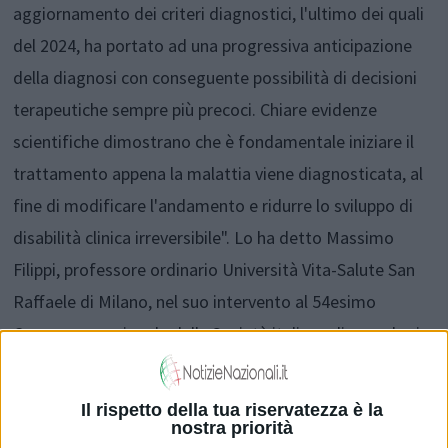
aggiornamento dei criteri diagnostici, l'ultimo dei quali
del 2024, ha portato ad una progressiva anticipazione
della diagnosi con conseguente possibilità di decisioni
terapeutiche sempre più precoci. Chiare evidenze
scientifiche dimostrano che è fondamentale iniziare il
trattamento appena la malattia viene diagnosticata, al
fine di modificare l'andamento e ridurre lo sviluppo di
disabilità clinica irreversibile". Lo ha detto Massimo
Filippi, professore ordinario Università Vita-Salute San
Raffaele di Milano, nel suo intervento al 54esimo
Congresso nazionale della Società italiana di neurologia
(Sin) a Roma.
Il rispetto della tua riservatezza è la
nostra priorità
Il trattamento della Sm "rappresenta uno scenario in