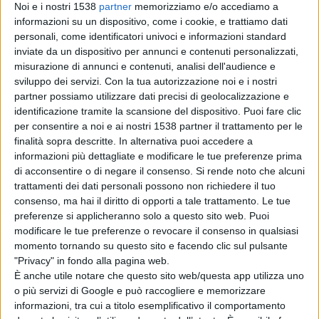
Noi e i nostri 1538
partner
memorizziamo e/o accediamo a
rapida e costante evoluzione, con nuove molecole in
informazioni su un dispositivo, come i cookie, e trattiamo dati
diverse fasi di sperimentazione e altre in fase di
personali, come identificatori univoci e informazioni standard
inviate da un dispositivo per annunci e contenuti personalizzati,
valutazione da parte delle autorità regolatorie. Negli
misurazione di annunci e contenuti, analisi dell'audience e
ultimi anni - ricorda Filippi - il panorama del trattamento
sviluppo dei servizi.
Con la tua autorizzazione noi e i nostri
partner possiamo utilizzare dati precisi di geolocalizzazione e
della Sm si è evoluto in modo sostanziale grazie
identificazione tramite la scansione del dispositivo. Puoi fare clic
all'introduzione di terapie modificanti la malattia (Dmt)
per consentire a noi e ai nostri 1538 partner il trattamento per le
finalità sopra descritte. In alternativa puoi accedere a
sempre più efficaci. Le Dmt attualmente disponibili
informazioni più dettagliate e modificare le tue preferenze prima
vengono distinte in Dmt a efficacia moderata e Dmt ad
di acconsentire o di negare il consenso.
Si rende noto che alcuni
trattamenti dei dati personali possono non richiedere il tuo
alta efficacia. La scelta del trattamento tra queste
consenso, ma hai il diritto di opporti a tale trattamento. Le tue
diverse Dmt è generalmente influenzata da diversi
preferenze si applicheranno solo a questo sito web. Puoi
modificare le tue preferenze o revocare il consenso in qualsiasi
aspetti, tra cui il profilo del paziente con Sm, le linee
momento tornando su questo sito e facendo clic sul pulsante
guida disponibili, l'accesso limitato a specifici
"Privacy" in fondo alla pagina web.
È anche utile notare che questo sito web/questa app utilizza uno
trattamenti a causa delle restrizioni legate alla loro
o più servizi di Google e può raccogliere e memorizzare
rimborsabilità e le preoccupazioni sulla sicurezza.
informazioni, tra cui a titolo esemplificativo il comportamento