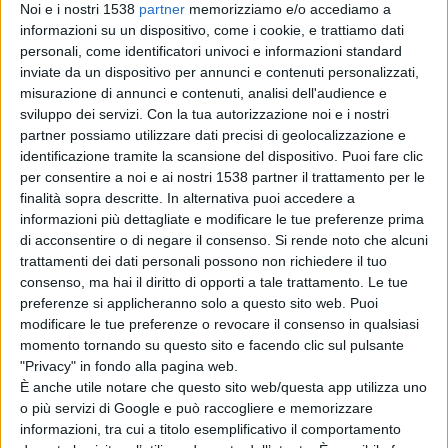
L'obiettivo era andare a Mosca tornando a casa con un
Noi e i nostri 1538
partner
memorizziamo e/o accediamo a
informazioni su un dispositivo, come i cookie, e trattiamo dati
risultato concreto da offrire al governo. Se il Pd non
personali, come identificatori univoci e informazioni standard
vuole, proveremo a raggiungere lo stesso risultato
inviate da un dispositivo per annunci e contenuti personalizzati,
misurazione di annunci e contenuti, analisi dell'audience e
telefonicamente aspettando Letta e Di Maio.La mia
sviluppo dei servizi.
Con la tua autorizzazione noi e i nostri
impressione è che ci sia tanta gente che chiacchiera e
partner possiamo utilizzare dati precisi di geolocalizzazione e
identificazione tramite la scansione del dispositivo. Puoi fare clic
non fa nulla. Se il viaggio a Mosca è ancora in piedi? Ma
per consentire a noi e ai nostri 1538 partner il trattamento per le
se mi hanno linciato ancora prima di partire... Io sto
finalità sopra descritte. In alternativa puoi accedere a
informazioni più dettagliate e modificare le tue preferenze prima
lavorando da Roma e da Milano. Se volevo incontrare
di acconsentire o di negare il consenso.
Si rende noto che alcuni
Putin? Mai parlato di Putin, non lo sento da anni.
trattamenti dei dati personali possono non richiedere il tuo
consenso, ma hai il diritto di opporti a tale trattamento. Le tue
preferenze si applicheranno solo a questo sito web. Puoi
Salvini ha poi continuato rispondendo ad una domanda
modificare le tue preferenze o revocare il consenso in qualsiasi
momento tornando su questo sito e facendo clic sul pulsante
circa il ministro degli esteri russo: "Il ministro degli
"Privacy" in fondo alla pagina web.
Esteri è uno dei contatti in corso. Diciamo che se io
È anche utile notare che questo sito web/questa app utilizza uno
o più servizi di Google e può raccogliere e memorizzare
volessi potrei andarci domani, a Mosca, a Istanbul.
informazioni, tra cui a titolo esemplificativo il comportamento