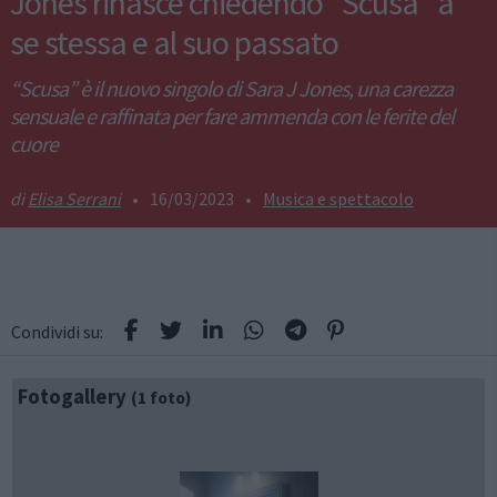
Jones rinasce chiedendo “Scusa” a
se stessa e al suo passato
“Scusa” è il nuovo singolo di Sara J Jones, una carezza
sensuale e raffinata per fare ammenda con le ferite del
cuore
Elisa Serrani
•
16/03/2023
•
Musica e spettacolo
Condividi su:
Fotogallery
(1 foto)