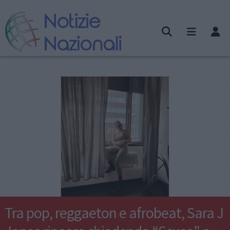
Tra pop, reggaeton e afrobeat, Sara J