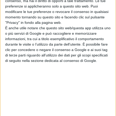
consenso, ma hai il diritto di opporti a tale trattamento. Le tue
trasposizione in musica di una serie di tentativi di
preferenze si applicheranno solo a questo sito web. Puoi
riappacificazione e riconquista andati vani, che non
modificare le tue preferenze o revocare il consenso in qualsiasi
momento tornando su questo sito e facendo clic sul pulsante
cancellano né la gioia né il dolore dei trascorsi a due
"Privacy" in fondo alla pagina web.
anime, ma rivelano, con lo scorrere del tempo,
È anche utile notare che questo sito web/questa app utilizza uno
o più servizi di Google e può raccogliere e memorizzare
l’esigenza di mettere un punto effettivo a capitoli ormai
informazioni, tra cui a titolo esemplificativo il comportamento
conclusi, per voltare pagina con un ritrovato e
durante le visite o l’utilizzo da parte dell’utente. È possibile fare
clic per concedere o negare il consenso a Google e ai suoi tag
imprescindibile amor proprio.
di terze parti riguardo all’utilizzo dei dati per gli scopi specificati
di seguito nella sezione dedicata al consenso di Google.
«Correva l’anno 2017 – dichiara l’artista – e, dopo
un lungo periodo di relazione, io e lui abbiamo
deciso di intraprendere due strade differenti, in
quanto, per me, le cose erano totalmente