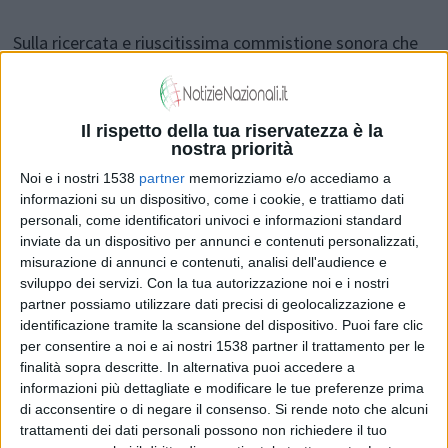
Sulla ricercata e riuscitissima commistione sonora che
sorregge il pezzo, resa possibile dall’abilità creativa di
Andrea Cattaldo e Daniele Fasoli dei
Phasher Studios
,
Il rispetto della tua riservatezza è la
l’intensità espressiva di Sara si focalizza sul mix di
nostra priorità
emozioni che ci pervadono quando siamo chiamati
Noi e i nostri 1538
partner
memorizziamo e/o accediamo a
informazioni su un dispositivo, come i cookie, e trattiamo dati
a guardare in faccia la realtà nell’affrontare traumi
personali, come identificatori univoci e informazioni standard
emotivi che lasciano il segno, proprio come gli oggetti e
inviate da un dispositivo per annunci e contenuti personalizzati,
misurazione di annunci e contenuti, analisi dell'audience e
i ricordi sulle pareti di un appartamento ormai
sviluppo dei servizi.
Con la tua autorizzazione noi e i nostri
abbandonato - «
Cosa resta di te? Mobili, ritratti, su
partner possiamo utilizzare dati precisi di geolocalizzazione e
identificazione tramite la scansione del dispositivo. Puoi fare clic
pareti vuote
» -.
per consentire a noi e ai nostri 1538 partner il trattamento per le
finalità sopra descritte. In alternativa puoi accedere a
informazioni più dettagliate e modificare le tue preferenze prima
Scritto dalla stessa cantautrice milanese ripercorrendo
di acconsentire o di negare il consenso.
Si rende noto che alcuni
un’esperienza personale vissuta anni fa, “Scusa” è la
trattamenti dei dati personali possono non richiedere il tuo