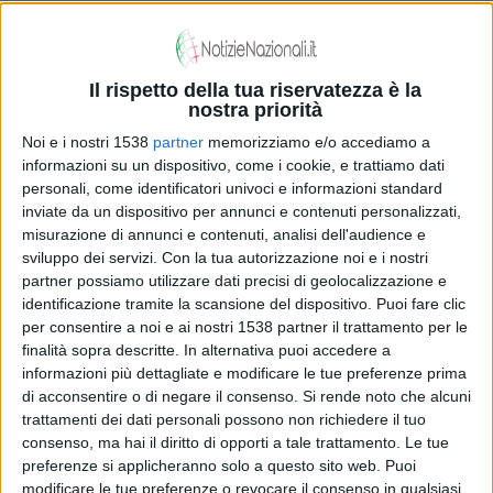
party è iconic e in console insieme alla Circus family
arriva Oyadi (nella foto) una delle dj girl più richieste tra
Il rispetto della tua riservatezza è la
i club italiani. Stefania Piangatelli, questo il suo vero
nostra priorità
nome, è formata musicalmente attraverso molteplici
Noi e i nostri 1538
partner
memorizziamo e/o accediamo a
influenze, alla riscoperta delle proprie origini, creando un
informazioni su un dispositivo, come i cookie, e trattiamo dati
personali, come identificatori univoci e informazioni standard
ponte fra Europa e Africa. I suoi live set, mai standard
inviate da un dispositivo per annunci e contenuti personalizzati,
misurazione di annunci e contenuti, analisi dell'audience e
ma sempre alla ricerca di qualcosa di nuovo, offrono
sviluppo dei servizi.
Con la tua autorizzazione noi e i nostri
un'esperienza sonora e ritmica calda come la deep
partner possiamo utilizzare dati precisi di geolocalizzazione e
identificazione tramite la scansione del dispositivo. Puoi fare clic
house, intensa come l'house old-style, divertente come
per consentire a noi e ai nostri 1538 partner il trattamento per le
l'electro-club.
finalità sopra descritte. In alternativa puoi accedere a
informazioni più dettagliate e modificare le tue preferenze prima
di acconsentire o di negare il consenso.
Si rende noto che alcuni
Da oltre vent'anni Circus Brescia è un punto di
trattamenti dei dati personali possono non richiedere il tuo
consenso, ma hai il diritto di opporti a tale trattamento. Le tue
riferimento per chi ha voglia di ballare. La nuova
preferenze si applicheranno solo a questo sito web. Puoi
stagione è iniziata lo scorso settembre, ovviamente con
modificare le tue preferenze o revocare il consenso in qualsiasi