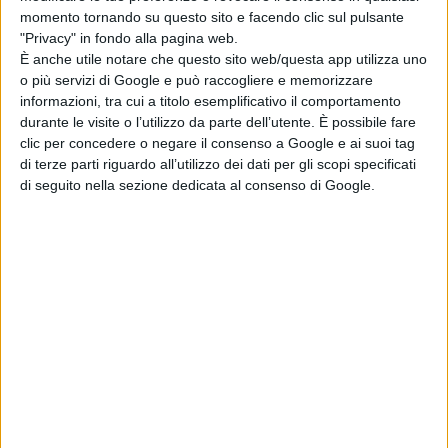
momento tornando su questo sito e facendo clic sul pulsante
grande successo. Design, tecnologie e arredi del club
"Privacy" in fondo alla pagina web.
sono stati rinnovati, come del resto succede ogni
È anche utile notare che questo sito web/questa app utilizza uno
o più servizi di Google e può raccogliere e memorizzare
anno… Ballare al Circus è ancora più bello. La Circus
informazioni, tra cui a titolo esemplificativo il comportamento
family, che in console e altrove fa ballare tanti party
durante le visite o l’utilizzo da parte dell’utente. È possibile fare
clic per concedere o negare il consenso a Google e ai suoi tag
(Antonio Gregori, Davide Briosi - Brio, Francesco Tomasi
di terze parti riguardo all’utilizzo dei dati per gli scopi specificati
- Toma…) ogni weekend riesce a coinvolgere il pubblico
di seguito nella sezione dedicata al consenso di Google.
in modo nuovo.
Il nuovo venerdì notte del Circus è Off Beat. Circus, oltre
che i suoi dj resident, ha oggi un vero e proprio corpo di
ballo che in esclusiva ogni weekend crea nuove
coreografie per dare il ritmo al divertimento. Quello del
venerdì notti è un appuntamento per ritrovarsi con gli
amici e muoversi a tempo con il sorriso sulle labbra