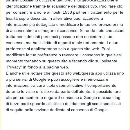
partner possiamo utilizzare dati precisi di geolocalizzazione e
“Musica”,
Cristiano Di Stefano
di
identificazione tramite la scansione del dispositivo. Puoi fare clic
per consentire a noi e ai nostri 1538 partner il trattamento per le
“Insieme” per la sezione “Viaggi &
finalità sopra descritte. In alternativa puoi accedere a
informazioni più dettagliate e modificare le tue preferenze prima
Turismo”,
Gianluca Barillà
per la
di acconsentire o di negare il consenso.
Si rende noto che alcuni
trattamenti dei dati personali possono non richiedere il tuo
sezione “Talenti Emergenti”,
Santi
consenso, ma hai il diritto di opporti a tale trattamento. Le tue
preferenze si applicheranno solo a questo sito web. Puoi
modificare le tue preferenze o revocare il consenso in qualsiasi
Cautela
per il “Giornalismo”,
momento tornando su questo sito e facendo clic sul pulsante
"Privacy" in fondo alla pagina web.
Salvatore Cilona
per il “Teatro”, il
È anche utile notare che questo sito web/questa app utilizza uno
o più servizi di Google e può raccogliere e memorizzare
duo Imbesi-Zangarà
per la sezione
informazioni, tra cui a titolo esemplificativo il comportamento
durante le visite o l’utilizzo da parte dell’utente. È possibile fare
“Duo Musicali”,
Mirko Marsiglia
per
clic per concedere o negare il consenso a Google e ai suoi tag
di terze parti riguardo all’utilizzo dei dati per gli scopi specificati
“Parole in Musica”,
Gianna Dimartino
di seguito nella sezione dedicata al consenso di Google.
come “Interpreti Italiane”, il
Mago