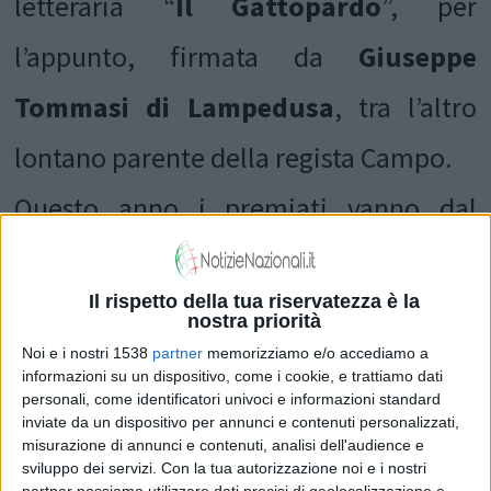
letteraria “
Il Gattopardo
”, per
l’appunto, firmata da
Giuseppe
Tommasi di Lampedusa
, tra l’altro
lontano parente della regista Campo.
Questo anno i premiati vanno dal
“Cinema” alla “Pittura”, dalla “Musica”
al “Teatro”, ecco i nomi:
Mariuccia
Il rispetto della tua riservatezza è la
nostra priorità
Cannata
di “Insieme” per il “Cabaret”,
Noi e i nostri 1538
partner
memorizziamo e/o accediamo a
informazioni su un dispositivo, come i cookie, e trattiamo dati
personali, come identificatori univoci e informazioni standard
Marco Basile
di “Un posto al sole” per
inviate da un dispositivo per annunci e contenuti personalizzati,
misurazione di annunci e contenuti, analisi dell'audience e
il “Cinema”,
Carmen Villalba
per la
sviluppo dei servizi.
Con la tua autorizzazione noi e i nostri