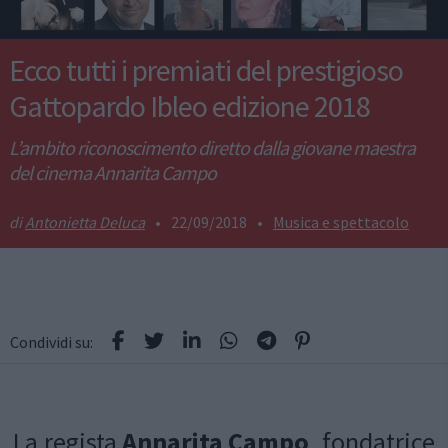
Ecco tutti i premiati del prestigioso
Gattopardo Ibleo edizione 2018
L’ambito riconoscimento diretto dalla giovane maestra
del cinema Annarita Campo
Antonietta Deluca
•
22/09/2018
•
Musica e spettacolo
Condividi su:
La regista
Annarita Campo
, fondatrice