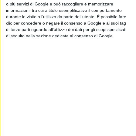
alla chiusura, ma lo farà a modo suo", anticipa Wang
o più servizi di Google e può raccogliere e memorizzare
informazioni, tra cui a titolo esemplificativo il comportamento
Yiwei, direttore dell'Istituto per gli Affari internazionali
durante le visite o l’utilizzo da parte dell’utente. È possibile fare
dell'Università Renmin a Pechino, sottolineando che la
clic per concedere o negare il consenso a Google e ai suoi tag
di terze parti riguardo all’utilizzo dei dati per gli scopi specificati
Cina ha bisogno di continuare ad aver accesso al
di seguito nella sezione dedicata al consenso di Google.
petrolio iraniano. Di certo per Pechino sarebbe
"improprio, o perfino contro producente, discuterne con
gli Stati Uniti o esercitare pressioni su Teheran su
richiesta degli Stati Uniti", aggiunge, in una intervista al
New York Times.
"E' danneggiato l'Iran, ma anche la credibilità
americana, come un Paese e come parte di qualsiasi
negoziato internazionale", ha dichiarato il
Rappresentante di Pechino a New York, Fu Cong, in una