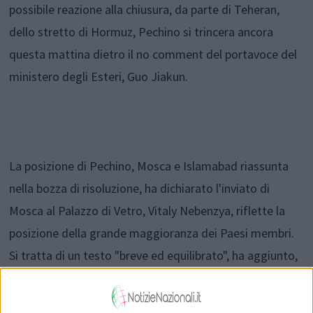
possibile reazione alla chiusura, da parte di Teheran,
dello stretto di Hormuz, Pechino si trincera ancora
questa mattina dietro il no comment del portavoce del
ministero degli Esteri, Guo Jiakun.
La posizione di Pechino, Mosca e Islamabad riassunta
nella bozza di risoluzione, ha dichiarato l'inviato di
Mosca al Palazzo di Vetro, Vitaly Nebenzya, riflette la
posizione della grande maggioranza dei Paesi membri.
Si tratta di un testo "breve ed equilibrato", ha aggiunto,
auspicando che possa essere approvata in modo da
"segnalare la necessità di porre fine alla violenza il prima