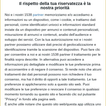
possibile".
Il rispetto della tua riservatezza è la
nostra priorità
Noi e i nostri 1538
partner
memorizziamo e/o accediamo a
La Cina, che acquista la quasi totalità dell'export di
informazioni su un dispositivo, come i cookie, e trattiamo dati
personali, come identificatori univoci e informazioni standard
petrolio iraniano, condanna gli attacchi americani
inviate da un dispositivo per annunci e contenuti personalizzati,
contro l'Iran e il bombardamento di siti nucleari
misurazione di annunci e contenuti, analisi dell'audience e
sviluppo dei servizi.
Con la tua autorizzazione noi e i nostri
monitorati dall'Aiea in termini ancora più decisi anche se
partner possiamo utilizzare dati precisi di geolocalizzazione e
non dovrebbe arrivare a sostenere Teheran a chiudere lo
identificazione tramite la scansione del dispositivo. Puoi fare clic
per consentire a noi e ai nostri 1538 partner il trattamento per le
Stretto di Hormuz.
finalità sopra descritte. In alternativa puoi accedere a
informazioni più dettagliate e modificare le tue preferenze prima
di acconsentire o di negare il consenso.
Si rende noto che alcuni
Ieri il segretario di Stato Usa, Marco Rubio ha chiesto
trattamenti dei dati personali possono non richiedere il tuo
esplicitamente a Pechino di esercitare la sua influenza
consenso, ma hai il diritto di opporti a tale trattamento. Le tue
preferenze si applicheranno solo a questo sito web. Puoi
su Teheran per evitare la chiusura della cruciale via di
modificare le tue preferenze o revocare il consenso in qualsiasi
transito commerciale ma sono gli interessi economici a
momento tornando su questo sito e facendo clic sul pulsante
"Privacy" in fondo alla pagina web.
fare la differenza. "La Cina si opporrà quasi certamente
È anche utile notare che questo sito web/questa app utilizza uno