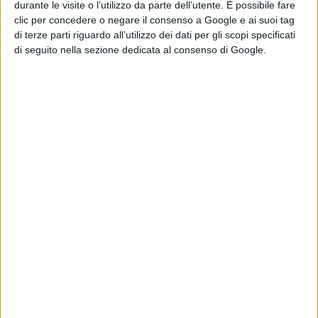
durante le visite o l’utilizzo da parte dell’utente. È possibile fare
peso che oggi grava sui medici di famiglia, spesso
clic per concedere o negare il consenso a Google e ai suoi tag
costretti a scegliere tra la propria salute e il dovere
di terze parti riguardo all’utilizzo dei dati per gli scopi specificati
di seguito nella sezione dedicata al consenso di Google.
professionale. Le persone che lo conoscevano,
raccontano, che la dottoressa avrebbe trascurato un
malessere, probabilmente per non lasciare da soli i suoi
assistiti e i cittadini, vista l’assenza per malattia degli
altri due medici di famiglia nell’area territoriale".
"Quella di Maddalena è una morte sul lavoro,
inaccettabile in un Paese civile - denunciano i camici
bianchi -. Non possiamo limitarci al cordoglio: occorre
che le istituzioni regionali e nazionali assumano
immediatamente decisioni concrete per tutelare la
salute dei medici e garantire il diritto all’assistenza dei