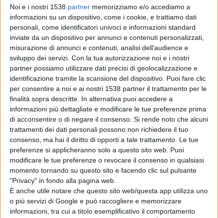
di andare avanti e ricordare il medico di base che non ha
Noi e i nostri 1538
partner
memorizziamo e/o accediamo a
informazioni su un dispositivo, come i cookie, e trattiamo dati
lasciato i suoi pazienti. "L'edizione di quest'anno sarà
personali, come identificatori univoci e informazioni standard
dedicata alla memoria della dottoressa Carta -
inviate da un dispositivo per annunci e contenuti personalizzati,
misurazione di annunci e contenuti, analisi dell'audience e
annunciano -, che con generosità e spirito di servizio ha
sviluppo dei servizi.
Con la tua autorizzazione noi e i nostri
garantito negli anni la sua presenza nelle postazioni di
partner possiamo utilizzare dati precisi di geolocalizzazione e
identificazione tramite la scansione del dispositivo. Puoi fare clic
pronto intervento durante le giornate di Cortes Apertas,
per consentire a noi e ai nostri 1538 partner il trattamento per le
offrendo sicurezza e serenità ai partecipanti".
finalità sopra descritte. In alternativa puoi accedere a
informazioni più dettagliate e modificare le tue preferenze prima
di acconsentire o di negare il consenso.
Si rende noto che alcuni
trattamenti dei dati personali possono non richiedere il tuo
"Maddalena Carta era rimasta l’unico punto di
consenso, ma hai il diritto di opporti a tale trattamento. Le tue
riferimento sanitario per migliaia di cittadini, a Dorgali,
preferenze si applicheranno solo a questo sito web. Puoi
modificare le tue preferenze o revocare il consenso in qualsiasi
Nuoro, in un contesto già segnato da gravi carenze di
momento tornando su questo sito e facendo clic sul pulsante
personale - spiega Luciano Congiu, segretario regionale
"Privacy" in fondo alla pagina web.
È anche utile notare che questo sito web/questa app utilizza uno
per la Sardegna del Sindacato medici italiani (Smi) -. Il
o più servizi di Google e può raccogliere e memorizzare
suo sacrificio rappresenta, con realismo, l’insostenibile
informazioni, tra cui a titolo esemplificativo il comportamento