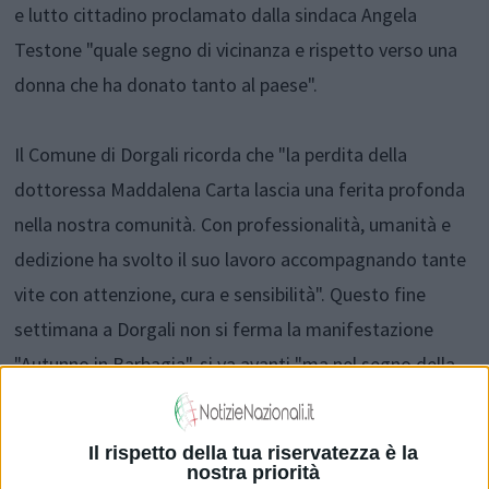
e lutto cittadino proclamato dalla sindaca Angela
Testone "quale segno di vicinanza e rispetto verso una
donna che ha donato tanto al paese".
Il Comune di Dorgali ricorda che "la perdita della
dottoressa Maddalena Carta lascia una ferita profonda
nella nostra comunità. Con professionalità, umanità e
dedizione ha svolto il suo lavoro accompagnando tante
vite con attenzione, cura e sensibilità". Questo fine
settimana a Dorgali non si ferma la manifestazione
"Autunno in Barbagia", si va avanti "ma nel segno della
sobrietà che il lutto impone".
Il rispetto della tua riservatezza è la
La sindaca e l'amministrazione comunale hanno deciso
nostra priorità