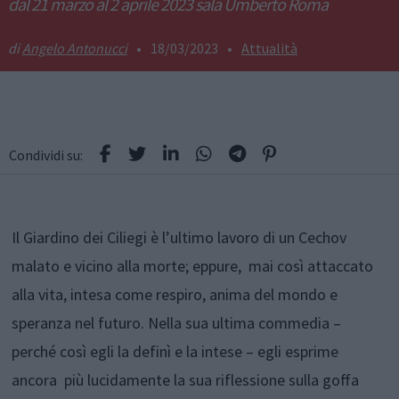
dal 21 marzo al 2 aprile 2023 sala Umberto Roma
Angelo Antonucci
•
18/03/2023
•
Attualità
Condividi su:
Il Giardino dei Ciliegi è l’ultimo lavoro di un Cechov
malato e vicino alla morte; eppure, mai così attaccato
alla vita, intesa come respiro, anima del mondo e
speranza nel futuro. Nella sua ultima commedia –
perché così egli la definì e la intese – egli esprime
ancora più lucidamente la sua riflessione sulla goffa