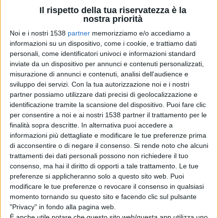
forti sentimenti e capace di amore, ormai ha perduto il
Il rispetto della tua riservatezza è la
nostra priorità
marito e l’ultimo amante. Da anni è segnata dalla
Noi e i nostri 1538
partner
memorizziamo e/o accediamo a
perdita del suo amato figlio piccolo. Eppure, sopraffatta
informazioni su un dispositivo, come i cookie, e trattiamo dati
dai debiti, non si rassegna ad abbandonare il sogno: la
personali, come identificatori univoci e informazioni standard
inviate da un dispositivo per annunci e contenuti personalizzati,
nostalgia del suo luminoso passato dove risiede
misurazione di annunci e contenuti, analisi dell'audience e
illusoriamente la sua armonia. Bimba illusa nel corpo di
sviluppo dei servizi.
Con la tua autorizzazione noi e i nostri
partner possiamo utilizzare dati precisi di geolocalizzazione e
una donna matura. Che piange e ride allo stesso tempo.
identificazione tramite la scansione del dispositivo. Puoi fare clic
Così il fratello Gaev, adulto mai cresciuto da una
per consentire a noi e ai nostri 1538 partner il trattamento per le
finalità sopra descritte. In alternativa puoi accedere a
condizione puerile fatta di giochi e lazzi spenti.
informazioni più dettagliate e modificare le tue preferenze prima
Chiamato per una volta alla sua responsabilità di uomo
di acconsentire o di negare il consenso.
Si rende noto che alcuni
trattamenti dei dati personali possono non richiedere il tuo
di casa nella vendita all’asta del giardino, non riesce a
consenso, ma hai il diritto di opporti a tale trattamento. Le tue
combinare nulla. Debole e ingenuo. Struggente nel
preferenze si applicheranno solo a questo sito web. Puoi
modificare le tue preferenze o revocare il consenso in qualsiasi
Lopachin, invece, nuovo arricchito, figlio del contadino,
momento tornando su questo sito e facendo clic sul pulsante
riuscirà a imporre la propria persona non solo con
"Privacy" in fondo alla pagina web.
È anche utile notare che questo sito web/questa app utilizza uno