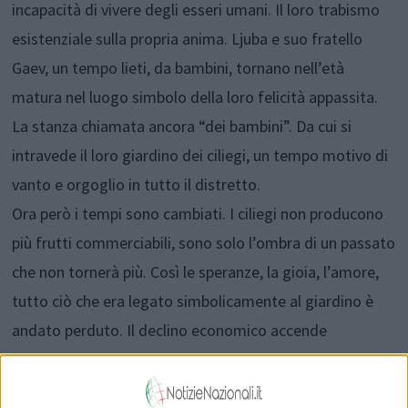
incapacità di vivere degli esseri umani. Il loro trabismo
esistenziale sulla propria anima. Ljuba e suo fratello
Gaev, un tempo lieti, da bambini, tornano nell’età
matura nel luogo simbolo della loro felicità appassita.
La stanza chiamata ancora “dei bambini”. Da cui si
intravede il loro giardino dei ciliegi, un tempo motivo di
vanto e orgoglio in tutto il distretto.
Ora però i tempi sono cambiati. I ciliegi non producono
più frutti commerciabili, sono solo l’ombra di un passato
che non tornerà più. Così le speranze, la gioia, l’amore,
tutto ciò che era legato simbolicamente al giardino è
andato perduto. Il declino economico accende
brutalmente il declino della loro esistenza a cui non
sanno (o non vogliono) porre rimedio. Ljuba, donna di