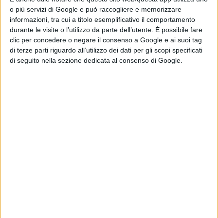
l’abilità degli affari, ma soprattutto con la lucidità
o più servizi di Google e può raccogliere e memorizzare
inesorabile di chi è consapevole del proprio ruolo.
informazioni, tra cui a titolo esemplificativo il comportamento
durante le visite o l’utilizzo da parte dell’utente. È possibile fare
Garbato ma ambizioso, è il contraltare perfetto dei due
clic per concedere o negare il consenso a Google e ai suoi tag
di terze parti riguardo all’utilizzo dei dati per gli scopi specificati
proprietari. Rampante e pragmatico. Vincente. Eppure,
di seguito nella sezione dedicata al consenso di Google.
al contrario di Ljuba e Gaev, totalmente incapace di
amare, di gestire la propria sensibilità. Tutt’altro che
arido, ma ancora peggio: inabile ai sentimenti. Resta
eppure una ultima speranza. I giovani che popolano la
storia sapranno forse riscattare le incrostazioni
dell’anima di chi li ha preceduti. Varja, figlia maggiore di
Ljuba, fioca luce di armonia in una casa prossima al buio,
delusa
dall’insipienza amorosa di Lopachin, andrà a rifarsi una
vita altrove. Anja, la piccola di casa, dolce ragazza in