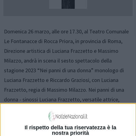
Domenica 26 marzo, alle ore 17.30, al Teatro Comunale
Le Fontanacce di Rocca Priora, in provincia di Roma,
Direzione artistica di Luciana Frazzetto e Massimo
Milazzo, andrà in scena il sesto spettacolo della
stagione 2023 “Nei panni di una donna” monologo di
Luciana Frazzetto e Riccardo Graziosi, con Luciana
Frazzetto, regia di Massimo Milazzo. Nei panni di una
donna - sinossi Luciana Frazzetto, versatile attrice,
definita dalla critica “maestra” di risate e paladina di
una comicità incisiva, torna con l’esilarante monologo
Il rispetto della tua riservatezza è la
cult “NEI PANNI DI UNA DONNA” scritto a quattro mani
nostra priorità