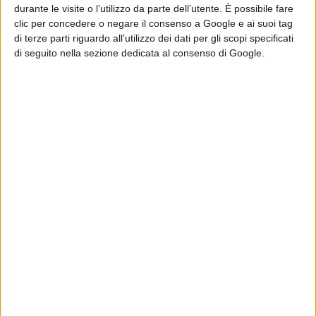
trascorrere momenti davvero unici, trascinando il
durante le visite o l’utilizzo da parte dell’utente. È possibile fare
clic per concedere o negare il consenso a Google e ai suoi tag
pubblico in un vortice di risate con un suggestivo colpo
di terze parti riguardo all’utilizzo dei dati per gli scopi specificati
di scena finale. Uno spettacolo comico che fa riflettere
di seguito nella sezione dedicata al consenso di Google.
e persino commuovere con uno sguardo ad una dura
realtà: la violenza sulle donne. Un’esperienza uomo
/donna raccontata con profonda energia e carica
umana, con un’ironia graffiante, fino a svelarsi poi in
tutta la sua drammaticità. Uno spettacolo che vi farà
emozionare come solo la magia del teatro sa fare
perché attraverso un sorriso si riesce ad affrontare un
dolore lacerante entrando nell’anima dello spettatore.
Teatro Comunale Le Fontanacce – Piazzale Zanardelli
(Belvedere) Rocca Priora Biglietto unico: 15 euro