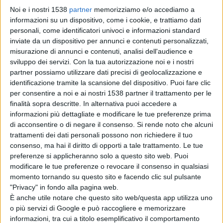
con Riccardo Graziosi, e che negli anni ha riscosso
Noi e i nostri 1538
partner
memorizziamo e/o accediamo a
moltissimi successi e riconoscimenti tra cui un
informazioni su un dispositivo, come i cookie, e trattiamo dati
personali, come identificatori univoci e informazioni standard
“OMAGGIO A FRANCA RAME” l’8 Marzo del 2018 a
inviate da un dispositivo per annunci e contenuti personalizzati,
Roma. Attraverso uno spaccato di vita, si narra
misurazione di annunci e contenuti, analisi dell'audience e
sviluppo dei servizi.
Con la tua autorizzazione noi e i nostri
un’esperienza tra un uomo e una donna: prima
partner possiamo utilizzare dati precisi di geolocalizzazione e
divertente e ironica, poi atroce e amara. Diversi sono gli
identificazione tramite la scansione del dispositivo. Puoi fare clic
per consentire a noi e ai nostri 1538 partner il trattamento per le
stati d’animo che si incontrano e si scontrano. Uno
finalità sopra descritte. In alternativa puoi accedere a
spettacolo dove si ride e si piange. Si riflette e si spera.
informazioni più dettagliate e modificare le tue preferenze prima
di acconsentire o di negare il consenso.
Si rende noto che alcuni
Un universo completo, nella cui spietata e divertente
trattamenti dei dati personali possono non richiedere il tuo
descrizione si possono riconoscere moltissime coppie.
consenso, ma hai il diritto di opporti a tale trattamento. Le tue
preferenze si applicheranno solo a questo sito web. Puoi
Un monologo comico e non solo… che mette in scena
modificare le tue preferenze o revocare il consenso in qualsiasi
momento tornando su questo sito e facendo clic sul pulsante
la quotidianità della vita con le sue manie, le sue
"Privacy" in fondo alla pagina web.
abitudini e i suoi difetti. Un testo ricco di battute
È anche utile notare che questo sito web/questa app utilizza uno
o più servizi di Google e può raccogliere e memorizzare
esilaranti e di situazioni comiche, che vi faranno
informazioni, tra cui a titolo esemplificativo il comportamento