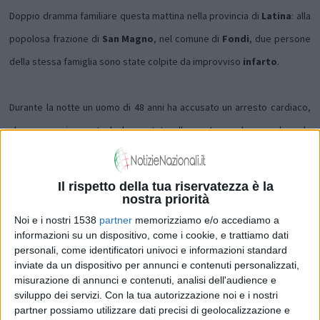
Doppio dramma familiare questa mattina nella provincia di
Latina
: alla
popolosa frazione di
San Magno
, nel comune di
Fondi
, due persone
della stessa famiglia sono state colpite da improvviso
infarto
.
Durante la notte un uomo di 48 anni ha accusato un arresto cardiaco,
che successivamente lo ha portato alla morte: poche ore dopo la
madre apprendendo la notizia è stata colpita a sua volta da infarto ed
è deceduta, nonostante l'intervento del 118.
..Continua a leggere...
Il rispetto della tua riservatezza è la
nostra priorità
Noi e i nostri 1538
partner
memorizziamo e/o accediamo a
Condividi su:
informazioni su un dispositivo, come i cookie, e trattiamo dati
personali, come identificatori univoci e informazioni standard
inviate da un dispositivo per annunci e contenuti personalizzati,
misurazione di annunci e contenuti, analisi dell'audience e
ARGOMENTI:
città di fondi
Lazio
provincia di Latina
sviluppo dei servizi.
Con la tua autorizzazione noi e i nostri
partner possiamo utilizzare dati precisi di geolocalizzazione e
infarto
Latina
San Magno