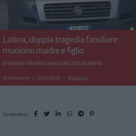
Latina, doppia tragedia familiare:
muoiono madre e figlio
Entrambi i familiari sono stati colti da infarto
Redazione
•
22/05/2016
•
Attualità
Condividi su: