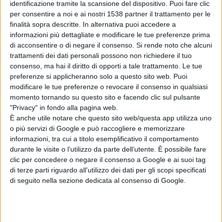
identificazione tramite la scansione del dispositivo. Puoi fare clic
per consentire a noi e ai nostri 1538 partner il trattamento per le
finalità sopra descritte. In alternativa puoi accedere a
informazioni più dettagliate e modificare le tue preferenze prima
di acconsentire o di negare il consenso.
Si rende noto che alcuni
trattamenti dei dati personali possono non richiedere il tuo
consenso, ma hai il diritto di opporti a tale trattamento. Le tue
preferenze si applicheranno solo a questo sito web. Puoi
Articolo successivo
modificare le tue preferenze o revocare il consenso in qualsiasi
momento tornando su questo sito e facendo clic sul pulsante
"Privacy" in fondo alla pagina web.
È anche utile notare che questo sito web/questa app utilizza uno
o più servizi di Google e può raccogliere e memorizzare
informazioni, tra cui a titolo esemplificativo il comportamento
durante le visite o l’utilizzo da parte dell’utente. È possibile fare
clic per concedere o negare il consenso a Google e ai suoi tag
di terze parti riguardo all’utilizzo dei dati per gli scopi specificati
di seguito nella sezione dedicata al consenso di Google.
Football for Friendship a Milano, le squadre